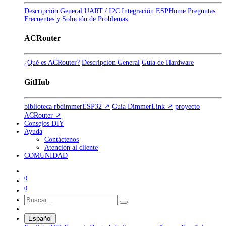
Descripción General
UART / I2C
Integración ESPHome
Preguntas
Frecuentes y Solución de Problemas
ACRouter
¿Qué es ACRouter?
Descripción General
Guía de Hardware
GitHub
biblioteca rbdimmerESP32 ↗
Guía DimmerLink ↗
proyecto
ACRouter ↗
Consejos DIY
Ayuda
Contáctenos
Atención al cliente
COMUNIDAD
0
0
Español