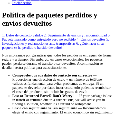
Iniciar sesión
Política de paquetes perdidos y
envíos devueltos
1. Datos de contacto válidos
2. Seguimiento de envíos y responsabilidad
3.
Paquete marcado como entregado pero no recibido
4. Envíos devueltos
5.
Investigaciones y reclamaciones ante transportistas
6. ¿Qué hacer si su
paquete se ha perdido o ha sido devuelto?
Nos esforzamos por garantizar que todos los pedidos se entreguen de forma
segura y a tiempo. Sin embargo, en casos excepcionales, los paquetes
pueden perderse durante el tránsito o ser devueltos. A continuación se
detalla nuestra política para estas situaciones.
Compruebe que sus datos de contacto son correctos
—
Proporcionar una dirección de envío y un número de teléfono
válidos es fundamental para evitar problemas de entrega. Si un
paquete es devuelto por datos incorrectos, solo podemos reembolsar
el coste del producto, sin incluir los gastos de envío.
Lost or Returned Parcel? Don't Worry!
— If your package is lost
in transit or returned due to a carrier issue, we will assist you in
finding a solution, whether it's a refund or reshipment.
Envío con seguimiento vs. sin seguimiento
— Recomendamos
elegir el envío con seguimiento. El envío económico sin seguimiento