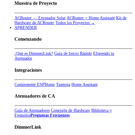
Muestra de Proyecto
ACRouter — Enrutador Solar
ACRouter + Home Assistant
Kit de
Hardware de ACRouter
Todos los Proyectos →
APRENDER
Comenzando
¿Qué es DimmerLink?
Guía de Inicio Rápido
Eligiendo tu
Atenuador
Integraciones
Componente ESPHome
Tasmota
Home Assistant
Atenuadores de CA
Guía de Atenuadores
Conexión de Hardware
Biblioteca y
Ejemplos
Preguntas Frecuentes
DimmerLink