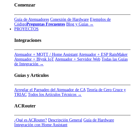
Comenzar
Guía de Atenuadores
Conexión de Hardware
Ejemplos de
Código
Preguntas Frecuentes
Blog y Guías →
PROYECTOS
Integraciones
Atenuador + MQTT / Home Assistant
Atenuador + ESP RainMaker
Atenuador + Blynk IoT
Atenuador + Servidor Web
Todas las Guías
de Integración →
Guías y Artículos
Arreglar el Parpadeo del Atenuador de CA
Teoría de Cero Cruce y
TRIAC
Todos los Artículos Técnicos →
ACRouter
¿Qué es ACRouter?
Descripción General
Guía de Hardware
Integración con Home Assistant