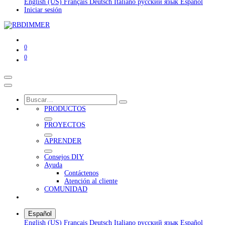
English (US)
Français
Deutsch
Italiano
русский язык
Español
Iniciar sesión
0
0
PRODUCTOS
PROYECTOS
APRENDER
Consejos DIY
Ayuda
Contáctenos
Atención al cliente
COMUNIDAD
Español
English (US)
Français
Deutsch
Italiano
русский язык
Español