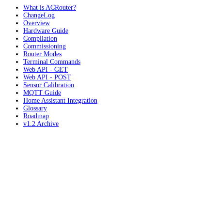
What is ACRouter?
ChangeLog
Overview
Hardware Guide
Compilation
Commissioning
Router Modes
Terminal Commands
Web API - GET
Web API - POST
Sensor Calibration
MQTT Guide
Home Assistant Integration
Glossary
Roadmap
v1.2 Archive