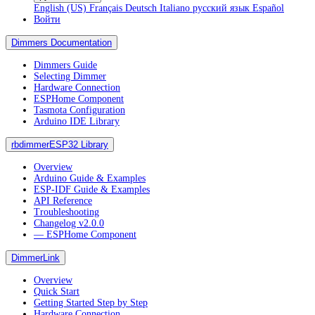
English (US)
Français
Deutsch
Italiano
русский язык
Español
Войти
Dimmers Documentation
Dimmers Guide
Selecting Dimmer
Hardware Connection
ESPHome Component
Tasmota Configuration
Arduino IDE Library
rbdimmerESP32 Library
Overview
Arduino Guide & Examples
ESP-IDF Guide & Examples
API Reference
Troubleshooting
Changelog v2.0.0
― ESPHome Component
DimmerLink
Overview
Quick Start
Getting Started Step by Step
Hardware Connection