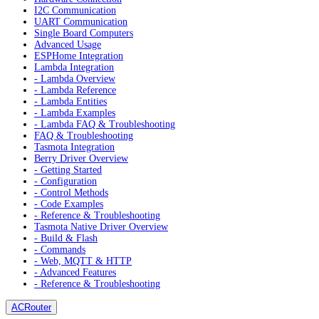
I2C Communication
UART Communication
Single Board Computers
Advanced Usage
ESPHome Integration
Lambda Integration
- Lambda Overview
- Lambda Reference
- Lambda Entities
- Lambda Examples
- Lambda FAQ & Troubleshooting
FAQ & Troubleshooting
Tasmota Integration
Berry Driver Overview
- Getting Started
- Configuration
- Control Methods
- Code Examples
- Reference & Troubleshooting
Tasmota Native Driver Overview
- Build & Flash
- Commands
- Web, MQTT & HTTP
- Advanced Features
- Reference & Troubleshooting
ACRouter