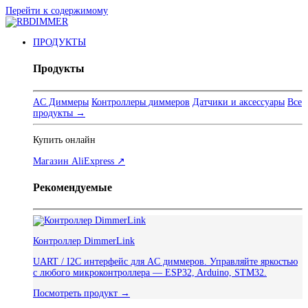
Перейти к содержимому
ПРОДУКТЫ
Продукты
AC Диммеры
Контроллеры диммеров
Датчики и аксессуары
Все
продукты →
Купить онлайн
Магазин AliExpress ↗
Рекомендуемые
Контроллер DimmerLink
UART / I2C интерфейс для AC диммеров. Управляйте яркостью
с любого микроконтроллера — ESP32, Arduino, STM32.
Посмотреть продукт →