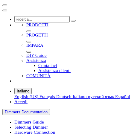
PRODOTTI
PROGETTI
IMPARA
DIY Guide
Assistenza
Contattaci
Assistenza clienti
COMUNITÀ
Italiano
English (US)
Français
Deutsch
Italiano
русский язык
Español
Accedi
Dimmers Documentation
Dimmers Guide
Selecting Dimmer
Hardware Connection