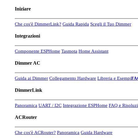
Iniziare
Che cos'è DimmerLink?
Guida Rapida
Scegli il Tuo Dimmer
Integrazioni
Componente ESPHome
Tasmota
Home Assistant
Dimmer AC
Guida ai Dimmer
Collegamento Hardware
Libreria e Esempi
FA
DimmerLink
Panoramica
UART / I2C
Integrazione ESPHome
FAQ e Risoluzi
ACRouter
Che cos'è ACRouter?
Panoramica
Guida Hardware