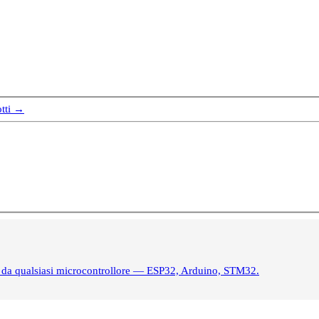
otti →
à da qualsiasi microcontrollore — ESP32, Arduino, STM32.