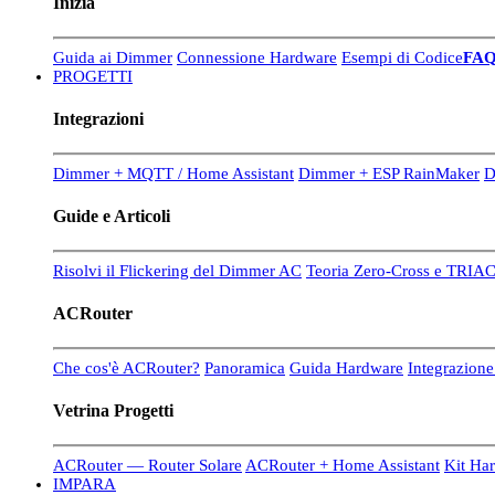
Inizia
Guida ai Dimmer
Connessione Hardware
Esempi di Codice
FA
PROGETTI
Integrazioni
Dimmer + MQTT / Home Assistant
Dimmer + ESP RainMaker
D
Guide e Articoli
Risolvi il Flickering del Dimmer AC
Teoria Zero-Cross e TRIA
ACRouter
Che cos'è ACRouter?
Panoramica
Guida Hardware
Integrazion
Vetrina Progetti
ACRouter — Router Solare
ACRouter + Home Assistant
Kit Ha
IMPARA