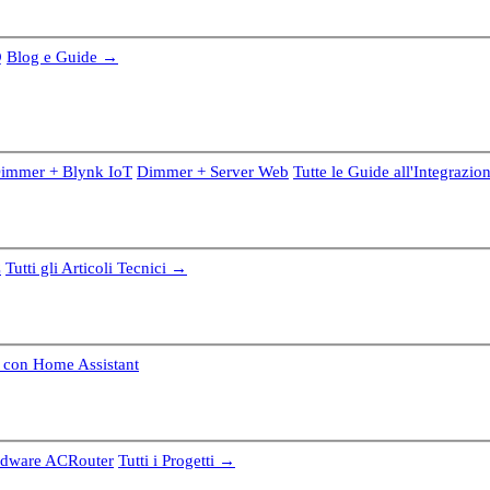
Q
Blog e Guide →
immer + Blynk IoT
Dimmer + Server Web
Tutte le Guide all'Integrazi
C
Tutti gli Articoli Tecnici →
e con Home Assistant
rdware ACRouter
Tutti i Progetti →