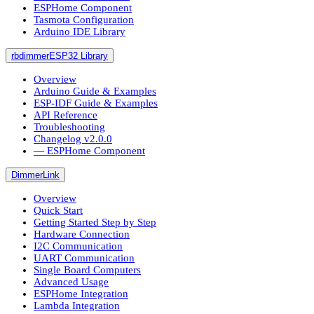
ESPHome Component
Tasmota Configuration
Arduino IDE Library
rbdimmerESP32 Library
Overview
Arduino Guide & Examples
ESP-IDF Guide & Examples
API Reference
Troubleshooting
Changelog v2.0.0
― ESPHome Component
DimmerLink
Overview
Quick Start
Getting Started Step by Step
Hardware Connection
I2C Communication
UART Communication
Single Board Computers
Advanced Usage
ESPHome Integration
Lambda Integration