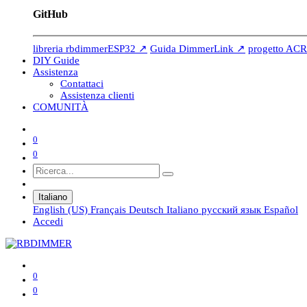
GitHub
libreria rbdimmerESP32 ↗
Guida DimmerLink ↗
progetto ACR
DIY Guide
Assistenza
Contattaci
Assistenza clienti
COMUNITÀ
0
0
Italiano
English (US)
Français
Deutsch
Italiano
русский язык
Español
Accedi
0
0