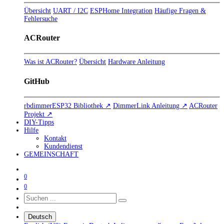
Übersicht
UART / I2C
ESPHome Integration
Häufige Fragen &
Fehlersuche
ACRouter
Was ist ACRouter?
Übersicht
Hardware Anleitung
GitHub
rbdimmerESP32 Bibliothek ↗
DimmerLink Anleitung ↗
ACRouter
Projekt ↗
DIY-Tipps
Hilfe
Kontakt
Kundendienst
GEMEINSCHAFT
0
0
Deutsch