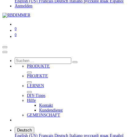
English (US)
Français
Deutsch
Italiano
русский язык
Español
Anmelden
0
0
PRODUKTE
PROJEKTE
LERNEN
DIY-Tipps
Hilfe
Kontakt
Kundendienst
GEMEINSCHAFT
Deutsch
English (US)
Français
Deutsch
Italiano
русский язык
Español