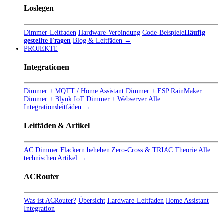
Loslegen
Dimmer-Leitfaden
Hardware-Verbindung
Code-Beispiele
Häufig
gestellte Fragen
Blog & Leitfäden →
PROJEKTE
Integrationen
Dimmer + MQTT / Home Assistant
Dimmer + ESP RainMaker
Dimmer + Blynk IoT
Dimmer + Webserver
Alle
Integrationsleitfäden →
Leitfäden & Artikel
AC Dimmer Flackern beheben
Zero-Cross & TRIAC Theorie
Alle
technischen Artikel →
ACRouter
Was ist ACRouter?
Übersicht
Hardware-Leitfaden
Home Assistant
Integration