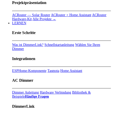
Projektpräsentation
ACRouter — Solar Router
ACRouter + Home Assistant
ACRouter
Hardware-Kit
Alle Projekte →
LERNEN
Erste Schritte
Was ist DimmerLink?
Schnellstartanleitung
Wählen Sie Ihren
Dimmer
Integrationen
ESPHome-Komponente
Tasmota
Home Assistant
AC Dimmer
Dimmer Anleitung
Hardware Verbindung
Bibliothek &
Beispiele
Häufige Fragen
DimmerLink