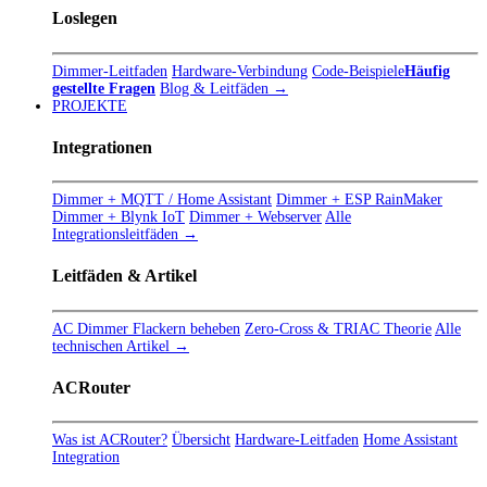
Loslegen
Dimmer-Leitfaden
Hardware-Verbindung
Code-Beispiele
Häufig
gestellte Fragen
Blog & Leitfäden →
PROJEKTE
Integrationen
Dimmer + MQTT / Home Assistant
Dimmer + ESP RainMaker
Dimmer + Blynk IoT
Dimmer + Webserver
Alle
Integrationsleitfäden →
Leitfäden & Artikel
AC Dimmer Flackern beheben
Zero-Cross & TRIAC Theorie
Alle
technischen Artikel →
ACRouter
Was ist ACRouter?
Übersicht
Hardware-Leitfaden
Home Assistant
Integration