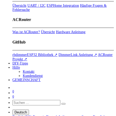
Übersicht
UART / I2C
ESPHome Integration
Häufige Fragen &
Fehlersuche
ACRouter
Was ist ACRouter?
Übersicht
Hardware Anleitung
GitHub
rbdimmerESP32 Bibliothek ↗
DimmerLink Anleitung ↗
ACRouter
Projekt ↗
DIY-Tipps
Hilfe
Kontakt
Kundendienst
GEMEINSCHAFT
0
0
Deutsch