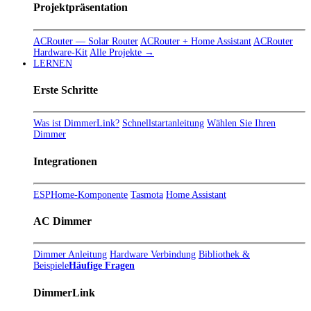
Projektpräsentation
ACRouter — Solar Router
ACRouter + Home Assistant
ACRouter
Hardware-Kit
Alle Projekte →
LERNEN
Erste Schritte
Was ist DimmerLink?
Schnellstartanleitung
Wählen Sie Ihren
Dimmer
Integrationen
ESPHome-Komponente
Tasmota
Home Assistant
AC Dimmer
Dimmer Anleitung
Hardware Verbindung
Bibliothek &
Beispiele
Häufige Fragen
DimmerLink