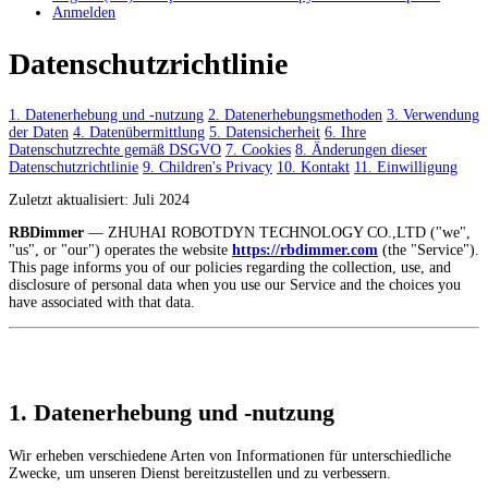
Anmelden
Datenschutzrichtlinie
1. Datenerhebung und -nutzung
2. Datenerhebungsmethoden
3. Verwendung
der Daten
4. Datenübermittlung
5. Datensicherheit
6. Ihre
Datenschutzrechte gemäß DSGVO
7. Cookies
8. Änderungen dieser
Datenschutzrichtlinie
9. Children's Privacy
10. Kontakt
11. Einwilligung
Zuletzt aktualisiert: Juli 2024
RBDimmer
— ZHUHAI ROBOTDYN TECHNOLOGY CO.,LTD ("we",
"us", or "our") operates the website
https://rbdimmer.com
(the "Service").
This page informs you of our policies regarding the collection, use, and
disclosure of personal data when you use our Service and the choices you
have associated with that data.
1. Datenerhebung und -nutzung
Wir erheben verschiedene Arten von Informationen für unterschiedliche
Zwecke, um unseren Dienst bereitzustellen und zu verbessern.