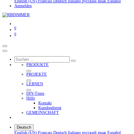
English (US)
Français
Deutsch
Italiano
русский язык
Español
Anmelden
0
0
PRODUKTE
PROJEKTE
LERNEN
DIY-Tipps
Hilfe
Kontakt
Kundendienst
GEMEINSCHAFT
Deutsch
English (US)
Français
Deutsch
Italiano
русский язык
Español