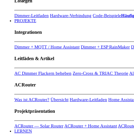
Loslegen
Dimmer-Leitfaden
Hardware-Verbindung
Code-Beispiele
Häufig
PROJEKTE
Integrationen
Dimmer + MQTT / Home Assistant
Dimmer + ESP RainMaker
D
Leitfäden & Artikel
AC Dimmer Flackern beheben
Zero-Cross & TRIAC Theorie
Al
ACRouter
Was ist ACRouter?
Übersicht
Hardware-Leitfaden
Home Assistan
Projektpräsentation
ACRouter — Solar Router
ACRouter + Home Assistant
ACRoute
LERNEN