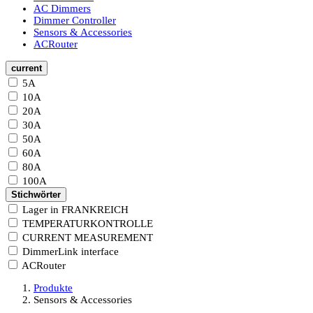
AC Dimmers
Dimmer Controller
Sensors & Accessories
ACRouter
current
5A
10A
20A
30A
50A
60A
80A
100A
Stichwörter
Lager in FRANKREICH
TEMPERATURKONTROLLE
CURRENT MEASUREMENT
DimmerLink interface
ACRouter
Produkte
Sensors & Accessories