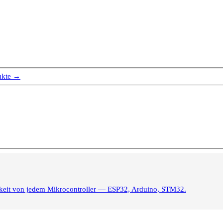
ukte →
igkeit von jedem Mikrocontroller — ESP32, Arduino, STM32.