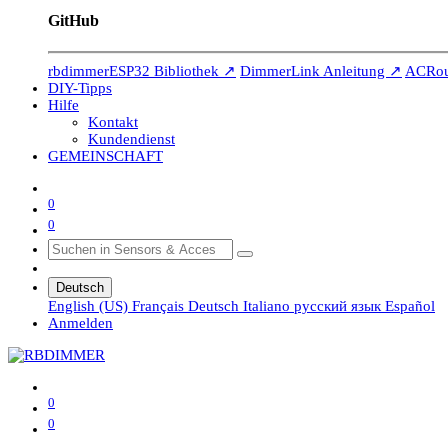
GitHub
rbdimmerESP32 Bibliothek ↗
DimmerLink Anleitung ↗
ACRout
DIY-Tipps
Hilfe
Kontakt
Kundendienst
GEMEINSCHAFT
0
0
Deutsch
English (US)
Français
Deutsch
Italiano
русский язык
Español
Anmelden
0
0