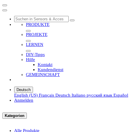
PRODUKTE
PROJEKTE
LERNEN
DIY-Tipps
Hilfe
Kontakt
Kundendienst
GEMEINSCHAFT
Deutsch
English (US)
Français
Deutsch
Italiano
русский язык
Español
Anmelden
Kategorien
Alle Produkte