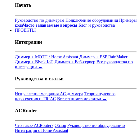
Начать
Руководство по диммерам
Подключение оборудования
Примеры
кода
Часто задаваемые вопросы
Блог и руководства →
ПРОЕКТЫ
Интеграции
Диммер + MQTT / Home Assistant
Диммер + ESP RainMaker
Диммер + Blynk IoT
Диммер + Веб-сервер
Все руководства по
интеграции →
Руководства и статьи
Исправление мерцания AC диммера
Теория нулевого
пересечения и TRIAC
Все технические статьи →
ACRouter
Что такое ACRouter?
Обзор
Руководство по оборудованию
Интеграция с Home Assistant