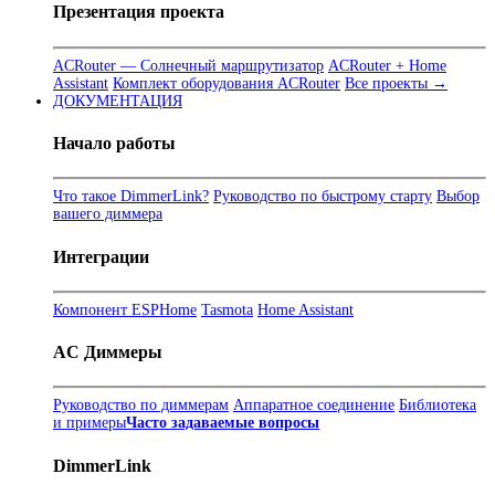
Презентация проекта
ACRouter — Солнечный маршрутизатор
ACRouter + Home
Assistant
Комплект оборудования ACRouter
Все проекты →
ДОКУМЕНТАЦИЯ
Начало работы
Что такое DimmerLink?
Руководство по быстрому старту
Выбор
вашего диммера
Интеграции
Компонент ESPHome
Tasmota
Home Assistant
AC Диммеры
Руководство по диммерам
Аппаратное соединение
Библиотека
и примеры
Часто задаваемые вопросы
DimmerLink