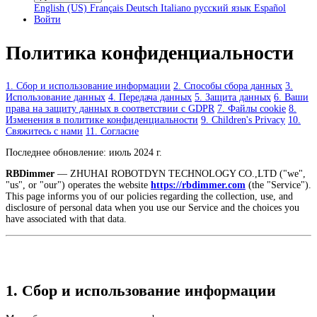
English (US)
Français
Deutsch
Italiano
русский язык
Español
Войти
Политика конфиденциальности
1. Сбор и использование информации
2. Способы сбора данных
3.
Использование данных
4. Передача данных
5. Защита данных
6. Ваши
права на защиту данных в соответствии с GDPR
7. Файлы cookie
8.
Изменения в политике конфиденциальности
9. Children's Privacy
10.
Свяжитесь с нами
11. Согласие
Последнее обновление: июль 2024 г.
RBDimmer
— ZHUHAI ROBOTDYN TECHNOLOGY CO.,LTD ("we",
"us", or "our") operates the website
https://rbdimmer.com
(the "Service").
This page informs you of our policies regarding the collection, use, and
disclosure of personal data when you use our Service and the choices you
have associated with that data.
1. Сбор и использование информации