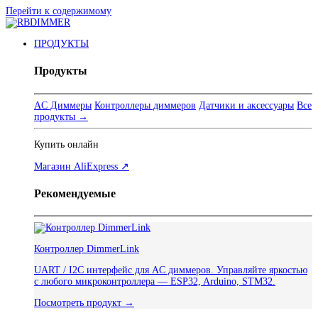
Перейти к содержимому
ПРОДУКТЫ
Продукты
AC Диммеры
Контроллеры диммеров
Датчики и аксессуары
Все
продукты →
Купить онлайн
Магазин AliExpress ↗
Рекомендуемые
Контроллер DimmerLink
UART / I2C интерфейс для AC диммеров. Управляйте яркостью
с любого микроконтроллера — ESP32, Arduino, STM32.
Посмотреть продукт →