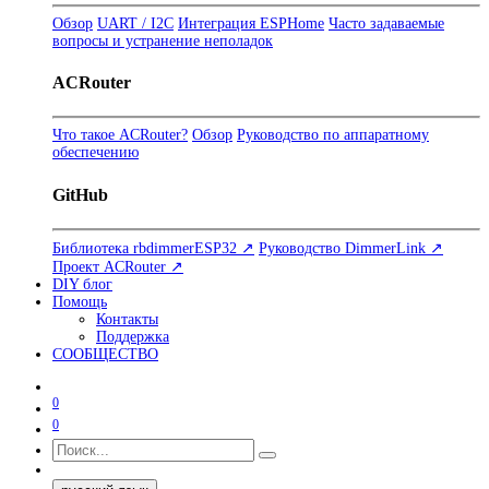
Обзор
UART / I2C
Интеграция ESPHome
Часто задаваемые
вопросы и устранение неполадок
ACRouter
Что такое ACRouter?
Обзор
Руководство по аппаратному
обеспечению
GitHub
Библиотека rbdimmerESP32 ↗
Руководство DimmerLink ↗
Проект ACRouter ↗
DIY блог
Помощь
Контакты
Поддержка
СООБЩЕСТВО
0
0