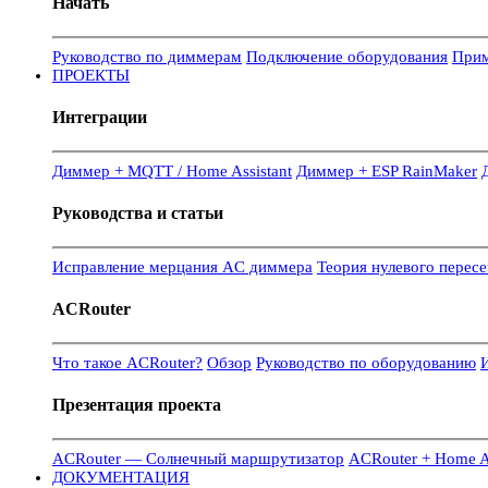
Начать
Руководство по диммерам
Подключение оборудования
Прим
ПРОЕКТЫ
Интеграции
Диммер + MQTT / Home Assistant
Диммер + ESP RainMaker
Руководства и статьи
Исправление мерцания AC диммера
Теория нулевого перес
ACRouter
Что такое ACRouter?
Обзор
Руководство по оборудованию
И
Презентация проекта
ACRouter — Солнечный маршрутизатор
ACRouter + Home As
ДОКУМЕНТАЦИЯ