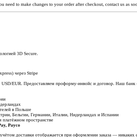
u need to make changes to your order after checkout, contact us as soon
логией 3D Secure.
press) через Stripe
0 USD/EUR. Предоставляем проформу-инвойс и договор. Наш банк 
рии
идерландах
телей в Польше
трии, Бельгии, Германии, Италии, Нидерландах и Испании
м платёжном пространстве
ay, Payco
учётом доставки отображается при оформлении заказа — никаких 