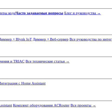
еры кода
Часто задаваемые вопросы
Блог и руководства →
Диммер + Blynk IoT
Диммер + Веб-сервер
Все руководства по инте
ечения и TRIAC
Все технические статьи →
нтеграция с Home Assistant
sistant
Комплект оборудования ACRouter
Все проекты →