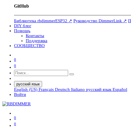
GitHub
Библиотека rbdimmerESP32 ↗
Руководство DimmerLink ↗
П
DIY блог
Помощь
Контакты
Поддержка
СООБЩЕСТВО
0
0
русский язык
English (US)
Français
Deutsch
Italiano
русский язык
Español
Войти
0
0