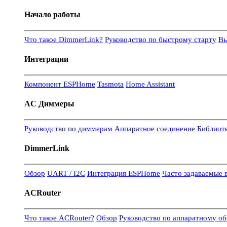
Начало работы
Что такое DimmerLink?
Руководство по быстрому старту
Вы
Интеграции
Компонент ESPHome
Tasmota
Home Assistant
AC Диммеры
Руководство по диммерам
Аппаратное соединение
Библиот
DimmerLink
Обзор
UART / I2C
Интеграция ESPHome
Часто задаваемые 
ACRouter
Что такое ACRouter?
Обзор
Руководство по аппаратному о