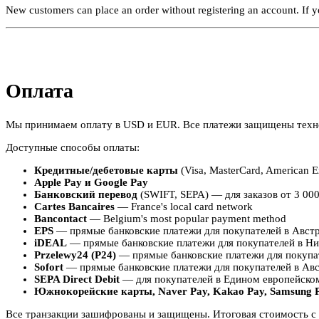
New customers can place an order without registering an account. If yo
Оплата
Мы принимаем оплату в USD и EUR. Все платежи защищены техно
Доступные способы оплаты:
Кредитные/дебетовые карты
(Visa, MasterCard, American Ex
Apple Pay и Google Pay
Банковский перевод
(SWIFT, SEPA) — для заказов от 3 00
Cartes Bancaires
— France's local card network
Bancontact
— Belgium's most popular payment method
EPS
— прямые банковские платежи для покупателей в Авст
iDEAL
— прямые банковские платежи для покупателей в Н
Przelewy24 (P24)
— прямые банковские платежи для покупа
Sofort
— прямые банковские платежи для покупателей в Авс
SEPA Direct Debit
— для покупателей в Едином европейско
Южнокорейские карты, Naver Pay, Kakao Pay, Samsung P
Все транзакции зашифрованы и защищены. Итоговая стоимость с 