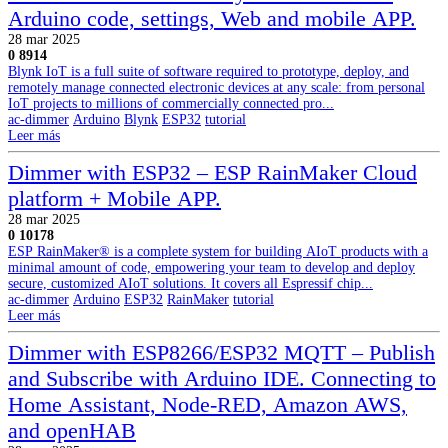
Arduino code, settings, Web and mobile APP.
28 mar 2025
0
8914
Blynk IoT is a full suite of software required to prototype, deploy, and
remotely manage connected electronic devices at any scale: from personal
IoT projects to millions of commercially connected pro...
ac-dimmer
Arduino
Blynk
ESP32
tutorial
Leer más
Dimmer with ESP32 – ESP RainMaker Cloud
platform + Mobile APP.
28 mar 2025
0
10178
ESP RainMaker® is a complete system for building AIoT products with a
minimal amount of code, empowering your team to develop and deploy
secure, customized AIoT solutions. It covers all Espressif chip...
ac-dimmer
Arduino
ESP32
RainMaker
tutorial
Leer más
Dimmer with ESP8266/ESP32 MQTT – Publish
and Subscribe with Arduino IDE. Connecting to
Home Assistant, Node-RED, Amazon AWS,
and openHAB