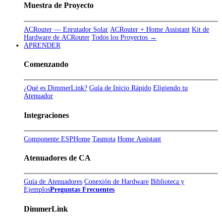
Muestra de Proyecto
ACRouter — Enrutador Solar
ACRouter + Home Assistant
Kit de
Hardware de ACRouter
Todos los Proyectos →
APRENDER
Comenzando
¿Qué es DimmerLink?
Guía de Inicio Rápido
Eligiendo tu
Atenuador
Integraciones
Componente ESPHome
Tasmota
Home Assistant
Atenuadores de CA
Guía de Atenuadores
Conexión de Hardware
Biblioteca y
Ejemplos
Preguntas Frecuentes
DimmerLink