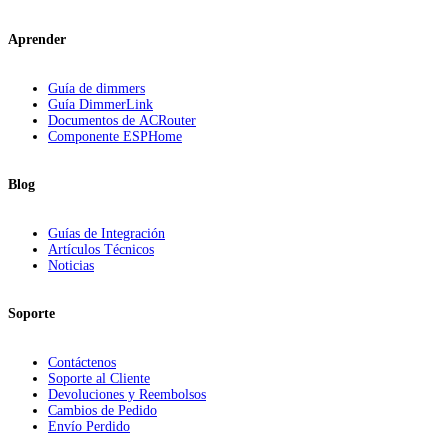
Aprender
Guía de dimmers
Guía DimmerLink
Documentos de ACRouter
Componente ESPHome
Blog
Guías de Integración
Artículos Técnicos
Noticias
Soporte
Contáctenos
Soporte al Cliente
Devoluciones y Reembolsos
Cambios de Pedido
Envío Perdido