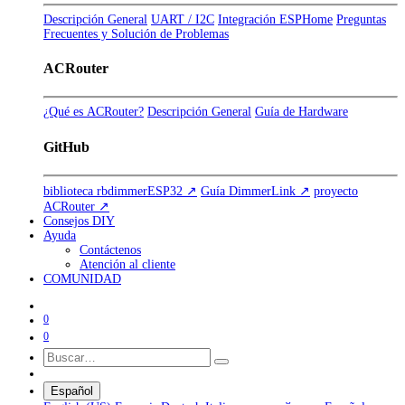
Descripción General
UART / I2C
Integración ESPHome
Preguntas
Frecuentes y Solución de Problemas
ACRouter
¿Qué es ACRouter?
Descripción General
Guía de Hardware
GitHub
biblioteca rbdimmerESP32 ↗
Guía DimmerLink ↗
proyecto
ACRouter ↗
Consejos DIY
Ayuda
Contáctenos
Atención al cliente
COMUNIDAD
0
0
Español