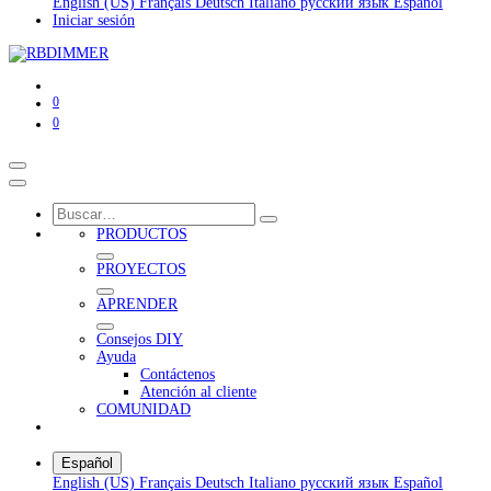
English (US)
Français
Deutsch
Italiano
русский язык
Español
Iniciar sesión
0
0
PRODUCTOS
PROYECTOS
APRENDER
Consejos DIY
Ayuda
Contáctenos
Atención al cliente
COMUNIDAD
Español
English (US)
Français
Deutsch
Italiano
русский язык
Español