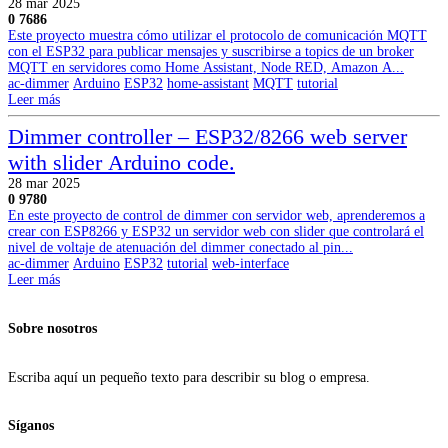
28 mar 2025
0
7686
Este proyecto muestra cómo utilizar el protocolo de comunicación MQTT
con el ESP32 para publicar mensajes y suscribirse a topics de un broker
MQTT en servidores como Home Assistant, Node RED, Amazon A...
ac-dimmer
Arduino
ESP32
home-assistant
MQTT
tutorial
Leer más
Dimmer controller – ESP32/8266 web server
with slider Arduino code.
28 mar 2025
0
9780
En este proyecto de control de dimmer con servidor web, aprenderemos a
crear con ESP8266 y ESP32 un servidor web con slider que controlará el
nivel de voltaje de atenuación del dimmer conectado al pin...
ac-dimmer
Arduino
ESP32
tutorial
web-interface
Leer más
Sobre nosotros
Escriba aquí un pequeño texto para describir su blog o empresa.
Síganos