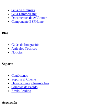
Guía de dimmers
Guía DimmerLink
Documentos de ACRouter
Componente ESPHome
Blog
Guías de Integración
Artículos Técnicos
Noticias
Soporte
Contáctenos
Soporte al Cliente
Devoluciones y Reembolsos
Cambios de Pedido
Envío Perdido
Asociación