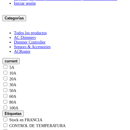
Iniciar sesión
Categorías
Todos los productos
AC Dimmers
Dimmer Controller
Sensors & Accessories
ACRouter
current
5A
10A
20A
30A
50A
60A
80A
100A
Etiquetas
Stock en FRANCIA
CONTROL DE TEMPERATURA