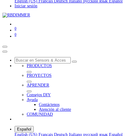
English (US)
Français
Deutsch
Italiano
русский язык
Español
Iniciar sesión
0
0
PRODUCTOS
PROYECTOS
APRENDER
Consejos DIY
Ayuda
Contáctenos
Atención al cliente
COMUNIDAD
Español
English (US)
Français
Deutsch
Italiano
русский язык
Español