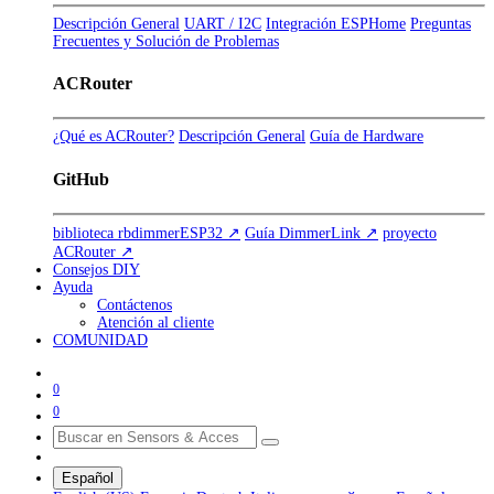
Descripción General
UART / I2C
Integración ESPHome
Preguntas
Frecuentes y Solución de Problemas
ACRouter
¿Qué es ACRouter?
Descripción General
Guía de Hardware
GitHub
biblioteca rbdimmerESP32 ↗
Guía DimmerLink ↗
proyecto
ACRouter ↗
Consejos DIY
Ayuda
Contáctenos
Atención al cliente
COMUNIDAD
0
0
Español