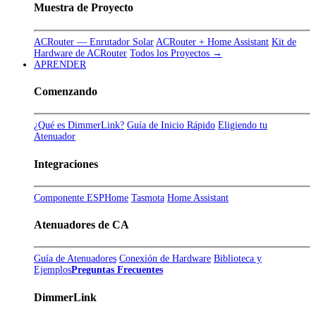
Muestra de Proyecto
ACRouter — Enrutador Solar
ACRouter + Home Assistant
Kit de
Hardware de ACRouter
Todos los Proyectos →
APRENDER
Comenzando
¿Qué es DimmerLink?
Guía de Inicio Rápido
Eligiendo tu
Atenuador
Integraciones
Componente ESPHome
Tasmota
Home Assistant
Atenuadores de CA
Guía de Atenuadores
Conexión de Hardware
Biblioteca y
Ejemplos
Preguntas Frecuentes
DimmerLink