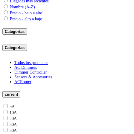
Llegadas más recientes
Nombre (A-Z)
Precio - bajo a alto
Precio - alto a bajo
Categorías
Categorías
Todos los productos
AC Dimmers
Dimmer Controller
Sensors & Accessories
ACRouter
current
5A
10A
20A
30A
50A