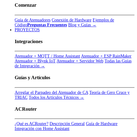
Comenzar
Guía de Atenuadores
Conexión de Hardware
Ejemplos de
Código
Preguntas Frecuentes
Blog y Guías →
PROYECTOS
Integraciones
Atenuador + MQTT / Home Assistant
Atenuador + ESP RainMaker
Atenuador + Blynk IoT
Atenuador + Servidor Web
Todas las Guías
de Integración →
Guías y Artículos
Arreglar el Parpadeo del Atenuador de CA
Teoría de Cero Cruce y
TRIAC
Todos los Artículos Técnicos →
ACRouter
¿Qué es ACRouter?
Descripción General
Guía de Hardware
Integración con Home Assistant