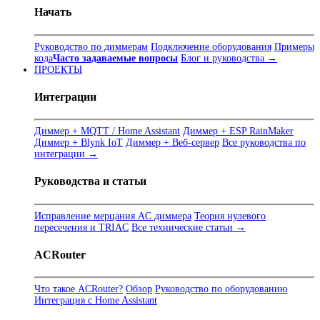
Начать
Руководство по диммерам
Подключение оборудования
Примеры
кода
Часто задаваемые вопросы
Блог и руководства →
ПРОЕКТЫ
Интеграции
Диммер + MQTT / Home Assistant
Диммер + ESP RainMaker
Диммер + Blynk IoT
Диммер + Веб-сервер
Все руководства по
интеграции →
Руководства и статьи
Исправление мерцания AC диммера
Теория нулевого
пересечения и TRIAC
Все технические статьи →
ACRouter
Что такое ACRouter?
Обзор
Руководство по оборудованию
Интеграция с Home Assistant