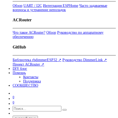
Обзор
UART / I2C
Интеграция ESPHome
Часто задаваемые
вопросы и устранение неполадок
ACRouter
Что такое ACRouter?
Обзор
Руководство по аппаратному
обеспечению
GitHub
Библиотека rbdimmerESP32 ↗
Руководство DimmerLink ↗
Проект ACRouter ↗
DIY блог
Помощь
Контакты
Поддержка
СООБЩЕСТВО
0
0