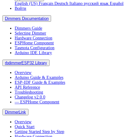
English (US)
Français
Deutsch
Italiano
русский язык
Español
Войти
Dimmers Documentation
Dimmers Guide
Selecting Dimmer
Hardware Connection
ESPHome Component
Tasmota Configuration
Arduino IDE Library
rbdimmerESP32 Library
Overview
Arduino Guide & Examples
ESP-IDF Guide & Examples
API Reference
Troubleshooting
Changelog v2.0.0
― ESPHome Component
DimmerLink
Overview
Quick Start
Getting Started Step by Step
Hardware Connection