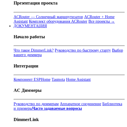
Презентация проекта
ACRouter — Солнечный маршрутизатор
ACRouter + Home
Assistant
Комплект оборудования ACRouter
Все проекты →
ДОКУМЕНТАЦИЯ
Начало работы
Что такое DimmerLink?
Руководство по быстрому старту
Выбор
вашего диммера
Интеграции
Компонент ESPHome
Tasmota
Home Assistant
AC Диммеры
Руководство по диммерам
Аппаратное соединение
Библиотека
и примеры
Часто задаваемые вопросы
DimmerLink