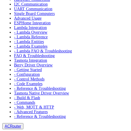
I2C Communication
UART Communication
Single Board Computers
Advanced Usage
ESPHome Integration
Lambda Integration
- Lambda Overview
- Lambda Reference
- Lambda Entities
- Lambda Examples
- Lambda FAQ & Troubleshooting
FAQ & Troubleshooting
Tasmota Integration
Berry Driver Overview
- Getting Started
- Configuration
- Control Methods
- Code Examples
- Reference & Troubleshooting
Tasmota Native Driver Overview
- Build & Flash
- Commands
- Web, MQTT & HTTP
- Advanced Features
- Reference & Troubleshooting
ACRouter