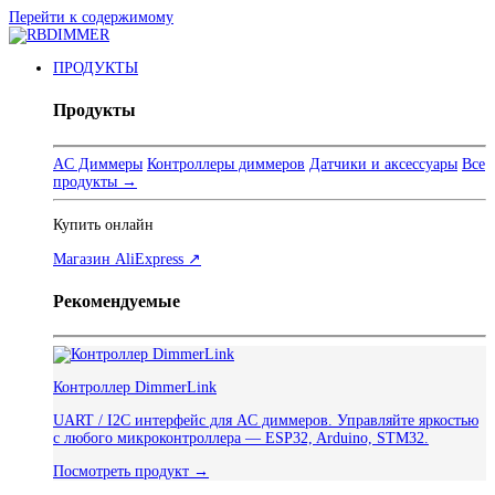
Перейти к содержимому
ПРОДУКТЫ
Продукты
AC Диммеры
Контроллеры диммеров
Датчики и аксессуары
Все
продукты →
Купить онлайн
Магазин AliExpress ↗
Рекомендуемые
Контроллер DimmerLink
UART / I2C интерфейс для AC диммеров. Управляйте яркостью
с любого микроконтроллера — ESP32, Arduino, STM32.
Посмотреть продукт →