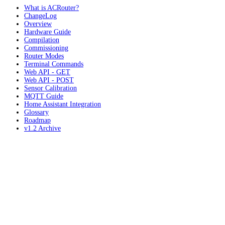
What is ACRouter?
ChangeLog
Overview
Hardware Guide
Compilation
Commissioning
Router Modes
Terminal Commands
Web API - GET
Web API - POST
Sensor Calibration
MQTT Guide
Home Assistant Integration
Glossary
Roadmap
v1.2 Archive