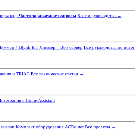
еры кода
Часто задаваемые вопросы
Блог и руководства →
Диммер + Blynk IoT
Диммер + Веб-сервер
Все руководства по инте
ечения и TRIAC
Все технические статьи →
нтеграция с Home Assistant
sistant
Комплект оборудования ACRouter
Все проекты →