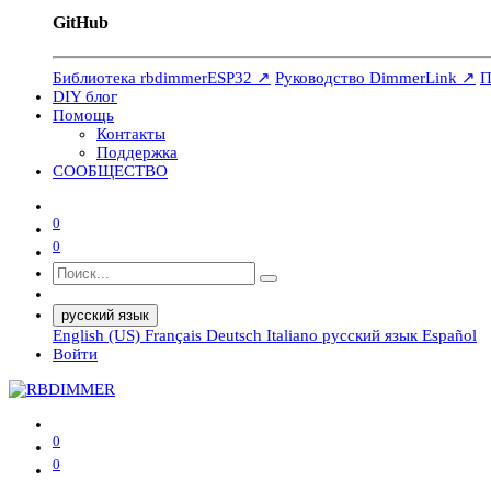
GitHub
Библиотека rbdimmerESP32 ↗
Руководство DimmerLink ↗
П
DIY блог
Помощь
Контакты
Поддержка
СООБЩЕСТВО
0
0
русский язык
English (US)
Français
Deutsch
Italiano
русский язык
Español
Войти
0
0