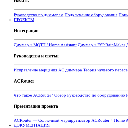
Начать
Руководство по диммерам
Подключение оборудования
Прим
ПРОЕКТЫ
Интеграции
Диммер + MQTT / Home Assistant
Диммер + ESP RainMaker
Руководства и статьи
Исправление мерцания AC диммера
Теория нулевого перес
ACRouter
Что такое ACRouter?
Обзор
Руководство по оборудованию
И
Презентация проекта
ACRouter — Солнечный маршрутизатор
ACRouter + Home As
ДОКУМЕНТАЦИЯ