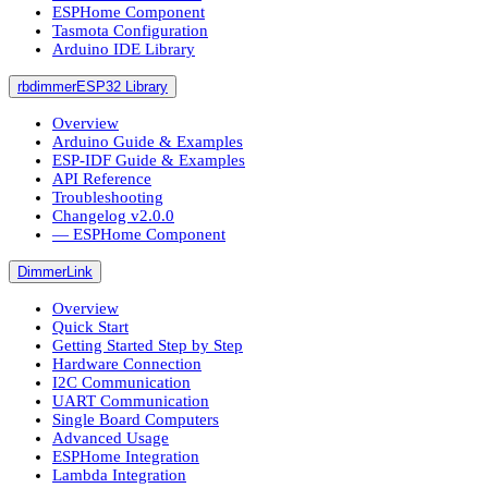
ESPHome Component
Tasmota Configuration
Arduino IDE Library
rbdimmerESP32 Library
Overview
Arduino Guide & Examples
ESP-IDF Guide & Examples
API Reference
Troubleshooting
Changelog v2.0.0
― ESPHome Component
DimmerLink
Overview
Quick Start
Getting Started Step by Step
Hardware Connection
I2C Communication
UART Communication
Single Board Computers
Advanced Usage
ESPHome Integration
Lambda Integration