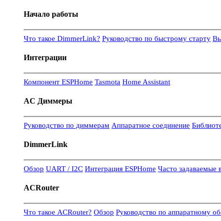
Начало работы
Что такое DimmerLink?
Руководство по быстрому старту
Вы
Интеграции
Компонент ESPHome
Tasmota
Home Assistant
AC Диммеры
Руководство по диммерам
Аппаратное соединение
Библиот
DimmerLink
Обзор
UART / I2C
Интеграция ESPHome
Часто задаваемые 
ACRouter
Что такое ACRouter?
Обзор
Руководство по аппаратному о