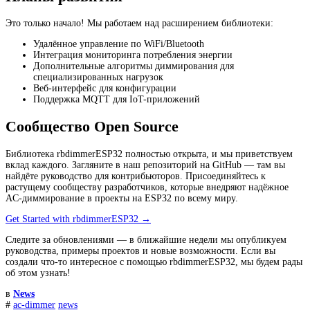
Это только начало! Мы работаем над расширением библиотеки:
Удалённое управление по WiFi/Bluetooth
Интеграция мониторинга потребления энергии
Дополнительные алгоритмы диммирования для
специализированных нагрузок
Веб-интерфейс для конфигурации
Поддержка MQTT для IoT-приложений
Сообщество Open Source
Библиотека rbdimmerESP32 полностью открыта, и мы приветствуем
вклад каждого. Загляните в наш репозиторий на GitHub — там вы
найдёте руководство для контрибьюторов. Присоединяйтесь к
растущему сообществу разработчиков, которые внедряют надёжное
AC-диммирование в проекты на ESP32 по всему миру.
Get Started with rbdimmerESP32 →
Следите за обновлениями — в ближайшие недели мы опубликуем
руководства, примеры проектов и новые возможности. Если вы
создали что-то интересное с помощью rbdimmerESP32, мы будем рады
об этом узнать!
в
News
#
ac-dimmer
news