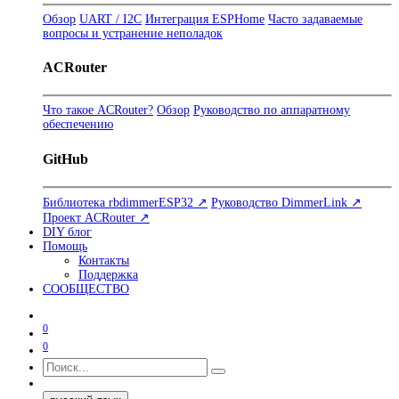
Обзор
UART / I2C
Интеграция ESPHome
Часто задаваемые
вопросы и устранение неполадок
ACRouter
Что такое ACRouter?
Обзор
Руководство по аппаратному
обеспечению
GitHub
Библиотека rbdimmerESP32 ↗
Руководство DimmerLink ↗
Проект ACRouter ↗
DIY блог
Помощь
Контакты
Поддержка
СООБЩЕСТВО
0
0