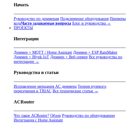
Начать
Руководство по диммерам
Подключение оборудования
Примеры
кода
Часто задаваемые вопросы
Блог и руководства →
ПРОЕКТЫ
Интеграции
Диммер + MQTT / Home Assistant
Диммер + ESP RainMaker
Диммер + Blynk IoT
Диммер + Веб-сервер
Все руководства по
интеграции →
Руководства и статьи
Исправление мерцания AC диммера
Теория нулевого
пересечения и TRIAC
Все технические статьи →
ACRouter
Что такое ACRouter?
Обзор
Руководство по оборудованию
Интеграция с Home Assistant