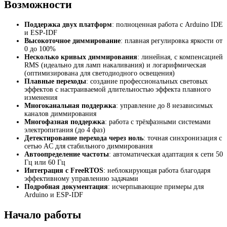
Возможности
Поддержка двух платформ
: полноценная работа с Arduino IDE
и ESP-IDF
Высокоточное диммирование
: плавная регулировка яркости от
0 до 100%
Несколько кривых диммирования
: линейная, с компенсацией
RMS (идеально для ламп накаливания) и логарифмическая
(оптимизирована для светодиодного освещения)
Плавные переходы
: создание профессиональных световых
эффектов с настраиваемой длительностью эффекта плавного
изменения
Многоканальная поддержка
: управление до 8 независимых
каналов диммирования
Многофазная поддержка
: работа с трёхфазными системами
электропитания (до 4 фаз)
Детектирование перехода через ноль
: точная синхронизация с
сетью AC для стабильного диммирования
Автоопределение частоты
: автоматическая адаптация к сети 50
Гц или 60 Гц
Интеграция с FreeRTOS
: неблокирующая работа благодаря
эффективному управлению задачами
Подробная документация
: исчерпывающие примеры для
Arduino и ESP-IDF
Начало работы