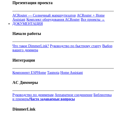
Презентация проекта
ACRouter — Солнечный маршрутизатор
ACRouter + Home
Assistant
Комплект оборудования ACRouter
Все проекты →
ДОКУМЕНТАЦИЯ
Начало работы
Что такое DimmerLink?
Руководство по быстрому старту
Выбор
вашего диммера
Интеграции
Компонент ESPHome
Tasmota
Home Assistant
AC Диммеры
Руководство по диммерам
Аппаратное соединение
Библиотека
и примеры
Часто задаваемые вопросы
DimmerLink