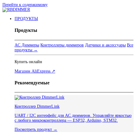
Перейти к содержимому
ПРОДУКТЫ
Продукты
AC Диммеры
Контроллеры диммеров
Датчики и аксессуары
Все
продукты →
Купить онлайн
Магазин AliExpress ↗
Рекомендуемые
Контроллер DimmerLink
UART / I2C интерфейс для AC диммеров. Управляйте яркостью
с любого микроконтроллера — ESP32, Arduino, STM32.
Посмотреть продукт →