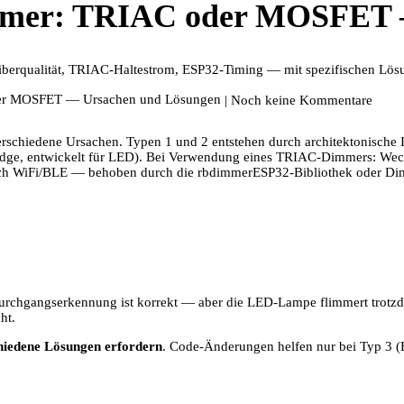
mer: TRIAC oder MOSFET —
erqualität, TRIAC-Haltestrom, ESP32-Timing — mit spezifischen Lös
| Noch keine Kommentare
rschiedene Ursachen. Typen 1 und 2 entstehen durch architektonisc
Edge, entwickelt für LED). Bei Verwendung eines TRIAC-Dimmers: Wechs
urch WiFi/BLE — behoben durch die rbdimmerESP32-Bibliothek oder Dim
ldurchgangserkennung ist korrekt — aber die LED-Lampe flimmert trotzd
ht.
hiedene Lösungen erfordern
. Code-Änderungen helfen nur bei Typ 3 