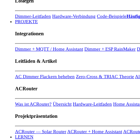
Loslegen
Dimmer-Leitfaden
Hardware-Verbindung
Code-Beispiele
Häufig
PROJEKTE
Integrationen
Dimmer + MQTT / Home Assistant
Dimmer + ESP RainMaker
D
Leitfäden & Artikel
AC Dimmer Flackern beheben
Zero-Cross & TRIAC Theorie
Al
ACRouter
Was ist ACRouter?
Übersicht
Hardware-Leitfaden
Home Assistan
Projektpräsentation
ACRouter — Solar Router
ACRouter + Home Assistant
ACRoute
LERNEN