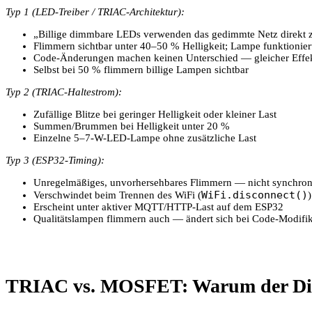
Typ 1 (LED-Treiber / TRIAC-Architektur):
„Billige dimmbare LEDs verwenden das gedimmte Netz direkt
Flimmern sichtbar unter 40–50 % Helligkeit; Lampe funktionier
Code-Änderungen machen keinen Unterschied — gleicher Effekt
Selbst bei 50 % flimmern billige Lampen sichtbar
Typ 2 (TRIAC-Haltestrom):
Zufällige Blitze bei geringer Helligkeit oder kleiner Last
Summen/Brummen bei Helligkeit unter 20 %
Einzelne 5–7-W-LED-Lampe ohne zusätzliche Last
Typ 3 (ESP32-Timing):
Unregelmäßiges, unvorhersehbares Flimmern — nicht synchron
WiFi.disconnect()
Verschwindet beim Trennen des WiFi (
)
Erscheint unter aktiver MQTT/HTTP-Last auf dem ESP32
Qualitätslampen flimmern auch — ändert sich bei Code-Modifik
TRIAC vs. MOSFET: Warum der Dimm