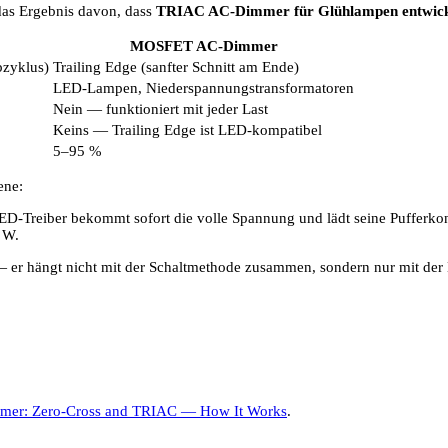
das Ergebnis davon, dass
TRIAC AC-Dimmer für Glühlampen entwick
MOSFET AC-Dimmer
bzyklus)
Trailing Edge (sanfter Schnitt am Ende)
LED-Lampen, Niederspannungstransformatoren
Nein — funktioniert mit jeder Last
Keins — Trailing Edge ist LED-kompatibel
5–95 %
ene:
 LED-Treiber bekommt sofort die volle Spannung und lädt seine Puffer
5 W.
 er hängt nicht mit der Schaltmethode zusammen, sondern nur mit der
er: Zero-Cross and TRIAC — How It Works
.