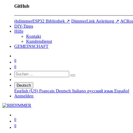
GitHub
rbdimmerESP32 Bibliothek ↗
DimmerLink Anleitung ↗
ACRout
DIY-Tipps
Hilfe
Kontakt
Kundendienst
GEMEINSCHAFT
0
0
Deutsch
English (US)
Français
Deutsch
Italiano
русский язык
Español
Anmelden
0
0