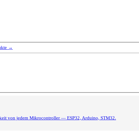
ukte →
igkeit von jedem Mikrocontroller — ESP32, Arduino, STM32.