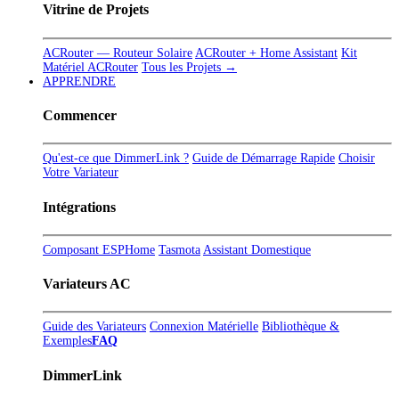
Vitrine de Projets
ACRouter — Routeur Solaire
ACRouter + Home Assistant
Kit
Matériel ACRouter
Tous les Projets →
APPRENDRE
Commencer
Qu'est-ce que DimmerLink ?
Guide de Démarrage Rapide
Choisir
Votre Variateur
Intégrations
Composant ESPHome
Tasmota
Assistant Domestique
Variateurs AC
Guide des Variateurs
Connexion Matérielle
Bibliothèque &
Exemples
FAQ
DimmerLink