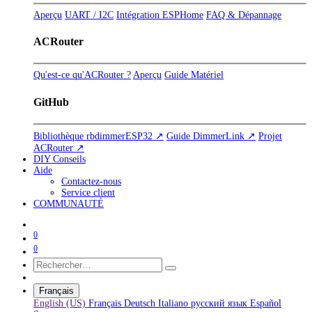
Aperçu
UART / I2C
Intégration ESPHome
FAQ & Dépannage
ACRouter
Qu'est-ce qu'ACRouter ?
Aperçu
Guide Matériel
GitHub
Bibliothèque rbdimmerESP32 ↗
Guide DimmerLink ↗
Projet
ACRouter ↗
DIY Conseils
Aide
Contactez-nous
Service client
COMMUNAUTÉ
0
0
Français
English (US)
Français
Deutsch
Italiano
русский язык
Español