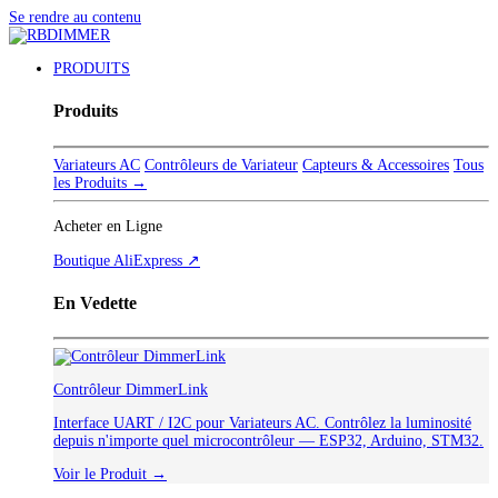
Se rendre au contenu
PRODUITS
Produits
Variateurs AC
Contrôleurs de Variateur
Capteurs & Accessoires
Tous
les Produits →
Acheter en Ligne
Boutique AliExpress ↗
En Vedette
Contrôleur DimmerLink
Interface UART / I2C pour Variateurs AC. Contrôlez la luminosité
depuis n'importe quel microcontrôleur — ESP32, Arduino, STM32.
Voir le Produit →