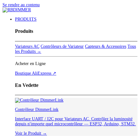
Se rendre au contenu
PRODUITS
Produits
Variateurs AC
Contrôleurs de Variateur
Capteurs & Accessoires
Tous
les Produits →
Acheter en Ligne
Boutique AliExpress ↗
En Vedette
Contrôleur DimmerLink
Interface UART / I2C pour Variateurs AC. Contrôlez la luminosité
depuis n'importe quel microcontrôleur — ESP32, Arduino, STM32.
Voir le Produit →