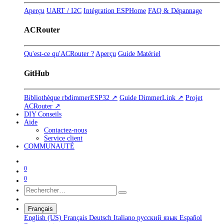
Aperçu
UART / I2C
Intégration ESPHome
FAQ & Dépannage
ACRouter
Qu'est-ce qu'ACRouter ?
Aperçu
Guide Matériel
GitHub
Bibliothèque rbdimmerESP32 ↗
Guide DimmerLink ↗
Projet
ACRouter ↗
DIY Conseils
Aide
Contactez-nous
Service client
COMMUNAUTÉ
0
0
Français
English (US)
Français
Deutsch
Italiano
русский язык
Español