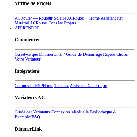
Vitrine de Projets
ACRouter — Routeur Solaire
ACRouter + Home Assistant
Kit
Matériel ACRouter
Tous les Projets →
APPRENDRE
Commencer
Qu'est-ce que DimmerLink ?
Guide de Démarrage Rapide
Choisir
Votre Variateur
Intégrations
Composant ESPHome
Tasmota
Assistant Domestique
Variateurs AC
Guide des Variateurs
Connexion Matérielle
Bibliothèque &
Exemples
FAQ
DimmerLink