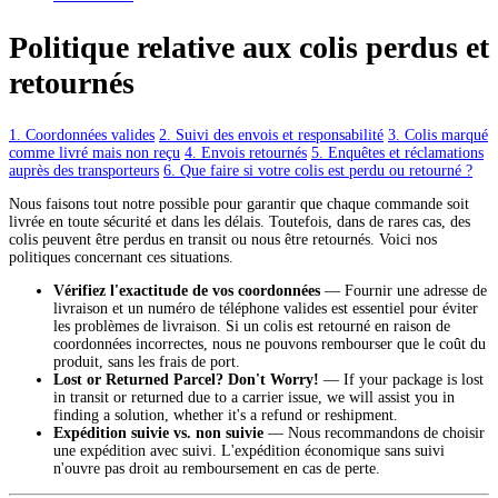
Politique relative aux colis perdus et
retournés
1. Coordonnées valides
2. Suivi des envois et responsabilité
3. Colis marqué
comme livré mais non reçu
4. Envois retournés
5. Enquêtes et réclamations
auprès des transporteurs
6. Que faire si votre colis est perdu ou retourné ?
Nous faisons tout notre possible pour garantir que chaque commande soit
livrée en toute sécurité et dans les délais. Toutefois, dans de rares cas, des
colis peuvent être perdus en transit ou nous être retournés. Voici nos
politiques concernant ces situations.
Vérifiez l'exactitude de vos coordonnées
— Fournir une adresse de
livraison et un numéro de téléphone valides est essentiel pour éviter
les problèmes de livraison. Si un colis est retourné en raison de
coordonnées incorrectes, nous ne pouvons rembourser que le coût du
produit, sans les frais de port.
Lost or Returned Parcel? Don't Worry!
— If your package is lost
in transit or returned due to a carrier issue, we will assist you in
finding a solution, whether it's a refund or reshipment.
Expédition suivie vs. non suivie
— Nous recommandons de choisir
une expédition avec suivi. L'expédition économique sans suivi
n'ouvre pas droit au remboursement en cas de perte.