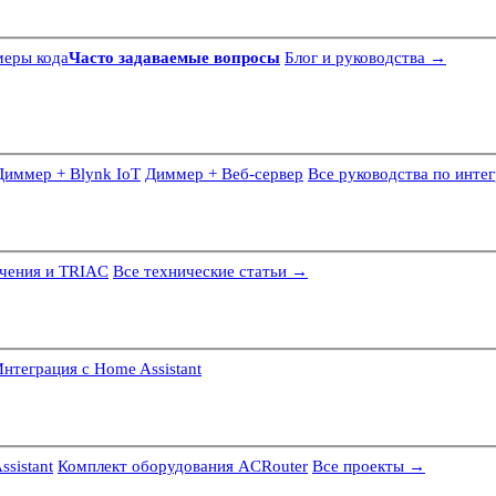
еры кода
Часто задаваемые вопросы
Блог и руководства →
Диммер + Blynk IoT
Диммер + Веб-сервер
Все руководства по инте
ечения и TRIAC
Все технические статьи →
нтеграция с Home Assistant
sistant
Комплект оборудования ACRouter
Все проекты →