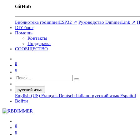
GitHub
Библиотека rbdimmerESP32 ↗
Руководство DimmerLink ↗
П
DIY блог
Помощь
Контакты
Поддержка
СООБЩЕСТВО
0
0
русский язык
English (US)
Français
Deutsch
Italiano
русский язык
Español
Войти
0
0