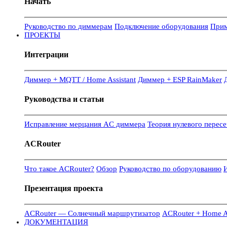
Начать
Руководство по диммерам
Подключение оборудования
Прим
ПРОЕКТЫ
Интеграции
Диммер + MQTT / Home Assistant
Диммер + ESP RainMaker
Руководства и статьи
Исправление мерцания AC диммера
Теория нулевого перес
ACRouter
Что такое ACRouter?
Обзор
Руководство по оборудованию
И
Презентация проекта
ACRouter — Солнечный маршрутизатор
ACRouter + Home As
ДОКУМЕНТАЦИЯ