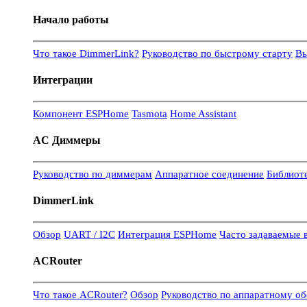
Начало работы
Что такое DimmerLink?
Руководство по быстрому старту
Вы
Интеграции
Компонент ESPHome
Tasmota
Home Assistant
AC Диммеры
Руководство по диммерам
Аппаратное соединение
Библиот
DimmerLink
Обзор
UART / I2C
Интеграция ESPHome
Часто задаваемые 
ACRouter
Что такое ACRouter?
Обзор
Руководство по аппаратному о