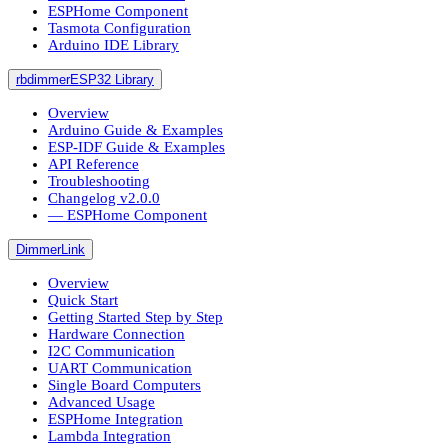
ESPHome Component
Tasmota Configuration
Arduino IDE Library
rbdimmerESP32 Library
Overview
Arduino Guide & Examples
ESP-IDF Guide & Examples
API Reference
Troubleshooting
Changelog v2.0.0
― ESPHome Component
DimmerLink
Overview
Quick Start
Getting Started Step by Step
Hardware Connection
I2C Communication
UART Communication
Single Board Computers
Advanced Usage
ESPHome Integration
Lambda Integration