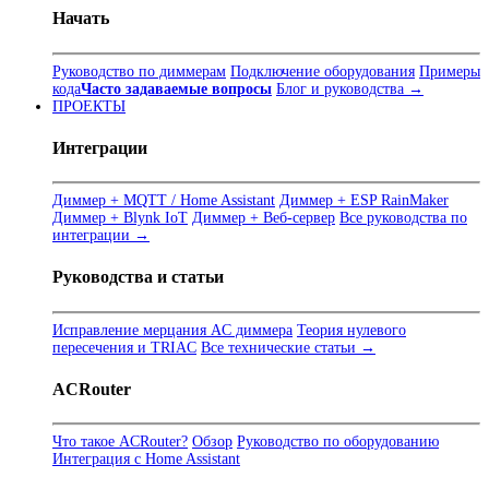
Начать
Руководство по диммерам
Подключение оборудования
Примеры
кода
Часто задаваемые вопросы
Блог и руководства →
ПРОЕКТЫ
Интеграции
Диммер + MQTT / Home Assistant
Диммер + ESP RainMaker
Диммер + Blynk IoT
Диммер + Веб-сервер
Все руководства по
интеграции →
Руководства и статьи
Исправление мерцания AC диммера
Теория нулевого
пересечения и TRIAC
Все технические статьи →
ACRouter
Что такое ACRouter?
Обзор
Руководство по оборудованию
Интеграция с Home Assistant