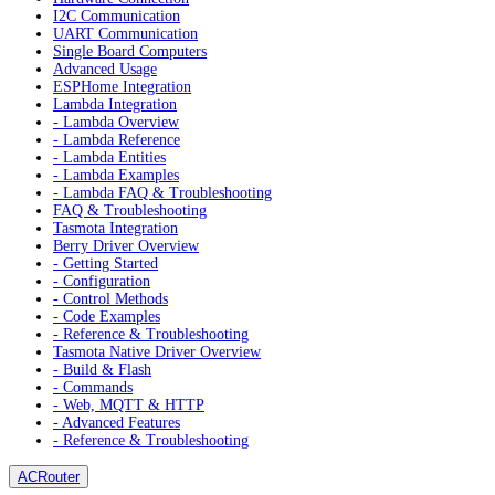
I2C Communication
UART Communication
Single Board Computers
Advanced Usage
ESPHome Integration
Lambda Integration
- Lambda Overview
- Lambda Reference
- Lambda Entities
- Lambda Examples
- Lambda FAQ & Troubleshooting
FAQ & Troubleshooting
Tasmota Integration
Berry Driver Overview
- Getting Started
- Configuration
- Control Methods
- Code Examples
- Reference & Troubleshooting
Tasmota Native Driver Overview
- Build & Flash
- Commands
- Web, MQTT & HTTP
- Advanced Features
- Reference & Troubleshooting
ACRouter