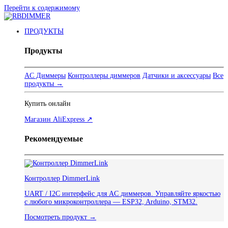
Перейти к содержимому
ПРОДУКТЫ
Продукты
AC Диммеры
Контроллеры диммеров
Датчики и аксессуары
Все
продукты →
Купить онлайн
Магазин AliExpress ↗
Рекомендуемые
Контроллер DimmerLink
UART / I2C интерфейс для AC диммеров. Управляйте яркостью
с любого микроконтроллера — ESP32, Arduino, STM32.
Посмотреть продукт →