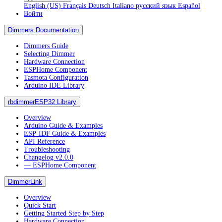
English (US)
Français
Deutsch
Italiano
русский язык
Español
Войти
Dimmers Documentation
Dimmers Guide
Selecting Dimmer
Hardware Connection
ESPHome Component
Tasmota Configuration
Arduino IDE Library
rbdimmerESP32 Library
Overview
Arduino Guide & Examples
ESP-IDF Guide & Examples
API Reference
Troubleshooting
Changelog v2.0.0
― ESPHome Component
DimmerLink
Overview
Quick Start
Getting Started Step by Step
Hardware Connection