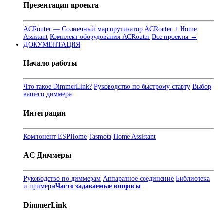
Презентация проекта
ACRouter — Солнечный маршрутизатор
ACRouter + Home
Assistant
Комплект оборудования ACRouter
Все проекты →
ДОКУМЕНТАЦИЯ
Начало работы
Что такое DimmerLink?
Руководство по быстрому старту
Выбор
вашего диммера
Интеграции
Компонент ESPHome
Tasmota
Home Assistant
AC Диммеры
Руководство по диммерам
Аппаратное соединение
Библиотека
и примеры
Часто задаваемые вопросы
DimmerLink