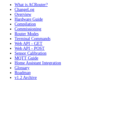
What is ACRouter?
ChangeLog
Overview
Hardware Guide
Compilation
Commissioning
Router Modes
Terminal Commands
Web API - GET
Web API - POST
Sensor Calibration
MQTT Guide
Home Assistant Integration
Glossary
Roadmap
v1.2 Archive