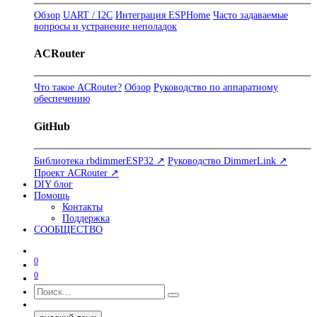
Обзор
UART / I2C
Интеграция ESPHome
Часто задаваемые
вопросы и устранение неполадок
ACRouter
Что такое ACRouter?
Обзор
Руководство по аппаратному
обеспечению
GitHub
Библиотека rbdimmerESP32 ↗
Руководство DimmerLink ↗
Проект ACRouter ↗
DIY блог
Помощь
Контакты
Поддержка
СООБЩЕСТВО
0
0