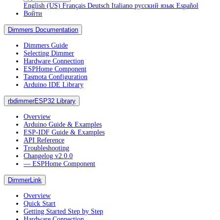
English (US)
Français
Deutsch
Italiano
русский язык
Español
Войти
Dimmers Documentation
Dimmers Guide
Selecting Dimmer
Hardware Connection
ESPHome Component
Tasmota Configuration
Arduino IDE Library
rbdimmerESP32 Library
Overview
Arduino Guide & Examples
ESP-IDF Guide & Examples
API Reference
Troubleshooting
Changelog v2.0.0
― ESPHome Component
DimmerLink
Overview
Quick Start
Getting Started Step by Step
Hardware Connection