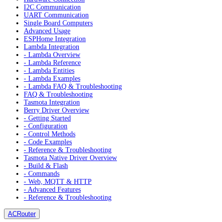
I2C Communication
UART Communication
Single Board Computers
Advanced Usage
ESPHome Integration
Lambda Integration
- Lambda Overview
- Lambda Reference
- Lambda Entities
- Lambda Examples
- Lambda FAQ & Troubleshooting
FAQ & Troubleshooting
Tasmota Integration
Berry Driver Overview
- Getting Started
- Configuration
- Control Methods
- Code Examples
- Reference & Troubleshooting
Tasmota Native Driver Overview
- Build & Flash
- Commands
- Web, MQTT & HTTP
- Advanced Features
- Reference & Troubleshooting
ACRouter