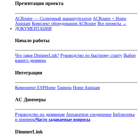
Презентация проекта
ACRouter — Солнечный маршрутизатор
ACRouter + Home
Assistant
Комплект оборудования ACRouter
Все проекты →
ДОКУМЕНТАЦИЯ
Начало работы
Что такое DimmerLink?
Руководство по быстрому старту
Выбор
вашего диммера
Интеграции
Компонент ESPHome
Tasmota
Home Assistant
AC Диммеры
Руководство по диммерам
Аппаратное соединение
Библиотека
и примеры
Часто задаваемые вопросы
DimmerLink