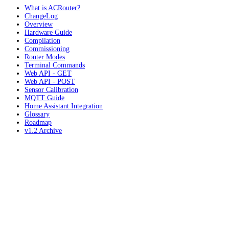
What is ACRouter?
ChangeLog
Overview
Hardware Guide
Compilation
Commissioning
Router Modes
Terminal Commands
Web API - GET
Web API - POST
Sensor Calibration
MQTT Guide
Home Assistant Integration
Glossary
Roadmap
v1.2 Archive