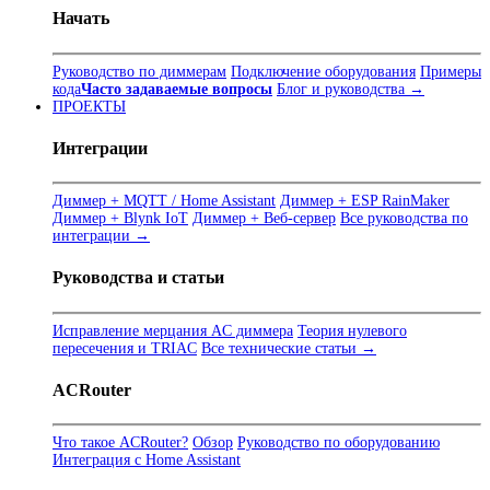
Начать
Руководство по диммерам
Подключение оборудования
Примеры
кода
Часто задаваемые вопросы
Блог и руководства →
ПРОЕКТЫ
Интеграции
Диммер + MQTT / Home Assistant
Диммер + ESP RainMaker
Диммер + Blynk IoT
Диммер + Веб-сервер
Все руководства по
интеграции →
Руководства и статьи
Исправление мерцания AC диммера
Теория нулевого
пересечения и TRIAC
Все технические статьи →
ACRouter
Что такое ACRouter?
Обзор
Руководство по оборудованию
Интеграция с Home Assistant