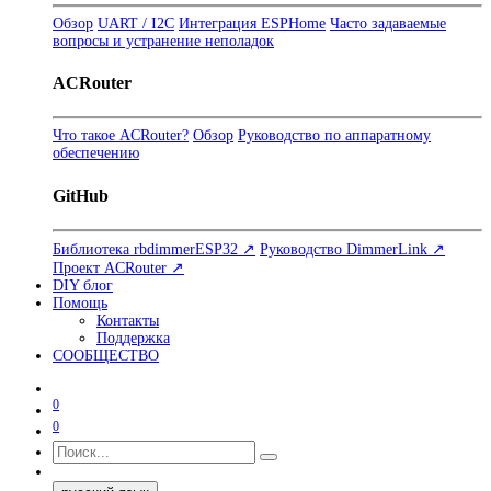
Обзор
UART / I2C
Интеграция ESPHome
Часто задаваемые
вопросы и устранение неполадок
ACRouter
Что такое ACRouter?
Обзор
Руководство по аппаратному
обеспечению
GitHub
Библиотека rbdimmerESP32 ↗
Руководство DimmerLink ↗
Проект ACRouter ↗
DIY блог
Помощь
Контакты
Поддержка
СООБЩЕСТВО
0
0