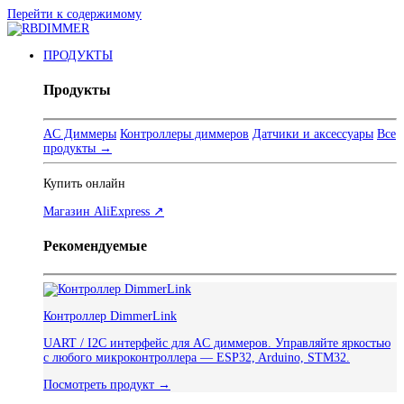
Перейти к содержимому
ПРОДУКТЫ
Продукты
AC Диммеры
Контроллеры диммеров
Датчики и аксессуары
Все
продукты →
Купить онлайн
Магазин AliExpress ↗
Рекомендуемые
Контроллер DimmerLink
UART / I2C интерфейс для AC диммеров. Управляйте яркостью
с любого микроконтроллера — ESP32, Arduino, STM32.
Посмотреть продукт →