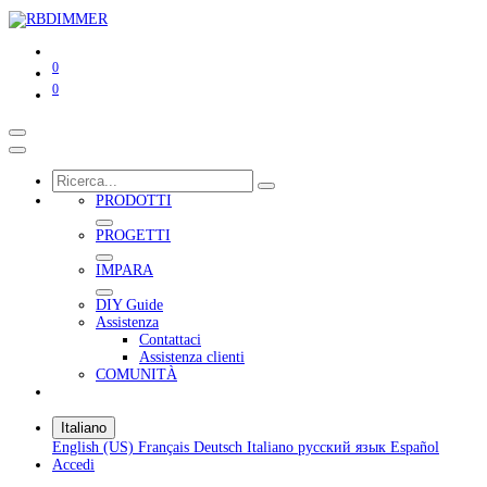
0
0
PRODOTTI
PROGETTI
IMPARA
DIY Guide
Assistenza
Contattaci
Assistenza clienti
COMUNITÀ
Italiano
English (US)
Français
Deutsch
Italiano
русский язык
Español
Accedi