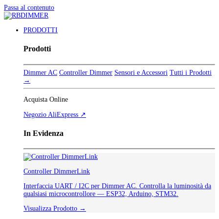
Passa al contenuto
PRODOTTI
Prodotti
Dimmer AC
Controller Dimmer
Sensori e Accessori
Tutti i Prodotti
→
Acquista Online
Negozio AliExpress ↗
In Evidenza
Controller DimmerLink
Interfaccia UART / I2C per Dimmer AC. Controlla la luminosità da
qualsiasi microcontrollore — ESP32, Arduino, STM32.
Visualizza Prodotto →