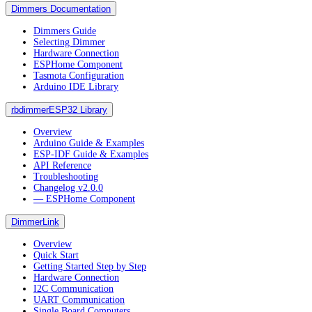
Dimmers Documentation
Dimmers Guide
Selecting Dimmer
Hardware Connection
ESPHome Component
Tasmota Configuration
Arduino IDE Library
rbdimmerESP32 Library
Overview
Arduino Guide & Examples
ESP-IDF Guide & Examples
API Reference
Troubleshooting
Changelog v2.0.0
― ESPHome Component
DimmerLink
Overview
Quick Start
Getting Started Step by Step
Hardware Connection
I2C Communication
UART Communication
Single Board Computers