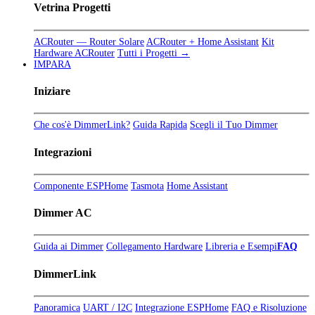
Vetrina Progetti
ACRouter — Router Solare
ACRouter + Home Assistant
Kit
Hardware ACRouter
Tutti i Progetti →
IMPARA
Iniziare
Che cos'è DimmerLink?
Guida Rapida
Scegli il Tuo Dimmer
Integrazioni
Componente ESPHome
Tasmota
Home Assistant
Dimmer AC
Guida ai Dimmer
Collegamento Hardware
Libreria e Esempi
FAQ
DimmerLink
Panoramica
UART / I2C
Integrazione ESPHome
FAQ e Risoluzione