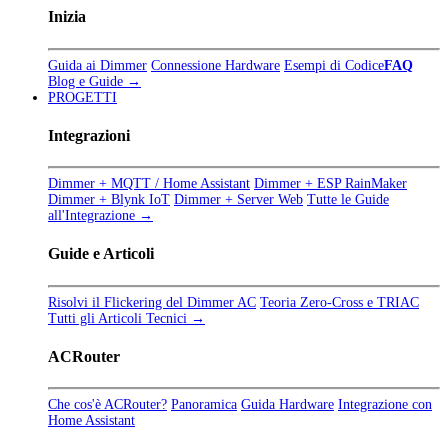
Inizia
Guida ai Dimmer
Connessione Hardware
Esempi di Codice
FAQ
Blog e Guide →
PROGETTI
Integrazioni
Dimmer + MQTT / Home Assistant
Dimmer + ESP RainMaker
Dimmer + Blynk IoT
Dimmer + Server Web
Tutte le Guide
all'Integrazione →
Guide e Articoli
Risolvi il Flickering del Dimmer AC
Teoria Zero-Cross e TRIAC
Tutti gli Articoli Tecnici →
ACRouter
Che cos'è ACRouter?
Panoramica
Guida Hardware
Integrazione con
Home Assistant