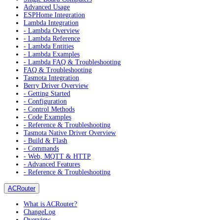
Advanced Usage
ESPHome Integration
Lambda Integration
- Lambda Overview
- Lambda Reference
- Lambda Entities
- Lambda Examples
- Lambda FAQ & Troubleshooting
FAQ & Troubleshooting
Tasmota Integration
Berry Driver Overview
- Getting Started
- Configuration
- Control Methods
- Code Examples
- Reference & Troubleshooting
Tasmota Native Driver Overview
- Build & Flash
- Commands
- Web, MQTT & HTTP
- Advanced Features
- Reference & Troubleshooting
ACRouter
What is ACRouter?
ChangeLog
Overview