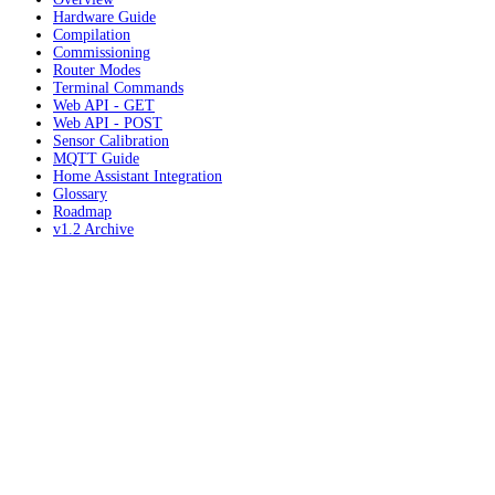
Hardware Guide
Compilation
Commissioning
Router Modes
Terminal Commands
Web API - GET
Web API - POST
Sensor Calibration
MQTT Guide
Home Assistant Integration
Glossary
Roadmap
v1.2 Archive