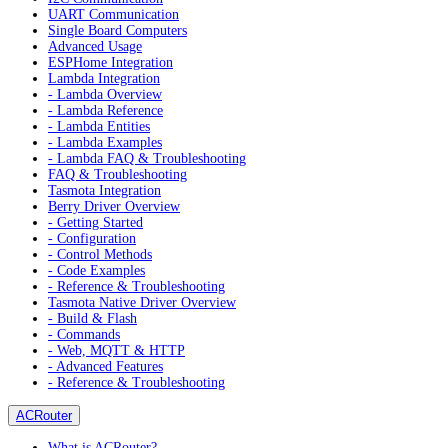
UART Communication
Single Board Computers
Advanced Usage
ESPHome Integration
Lambda Integration
- Lambda Overview
- Lambda Reference
- Lambda Entities
- Lambda Examples
- Lambda FAQ & Troubleshooting
FAQ & Troubleshooting
Tasmota Integration
Berry Driver Overview
- Getting Started
- Configuration
- Control Methods
- Code Examples
- Reference & Troubleshooting
Tasmota Native Driver Overview
- Build & Flash
- Commands
- Web, MQTT & HTTP
- Advanced Features
- Reference & Troubleshooting
ACRouter
What is ACRouter?