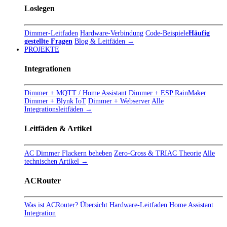
Loslegen
Dimmer-Leitfaden
Hardware-Verbindung
Code-Beispiele
Häufig
gestellte Fragen
Blog & Leitfäden →
PROJEKTE
Integrationen
Dimmer + MQTT / Home Assistant
Dimmer + ESP RainMaker
Dimmer + Blynk IoT
Dimmer + Webserver
Alle
Integrationsleitfäden →
Leitfäden & Artikel
AC Dimmer Flackern beheben
Zero-Cross & TRIAC Theorie
Alle
technischen Artikel →
ACRouter
Was ist ACRouter?
Übersicht
Hardware-Leitfaden
Home Assistant
Integration