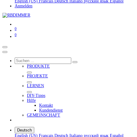
English (US)
Français
Deutsch
Italiano
русский язык
Español
Anmelden
0
0
PRODUKTE
PROJEKTE
LERNEN
DIY-Tipps
Hilfe
Kontakt
Kundendienst
GEMEINSCHAFT
Deutsch
English (US)
Français
Deutsch
Italiano
русский язык
Español