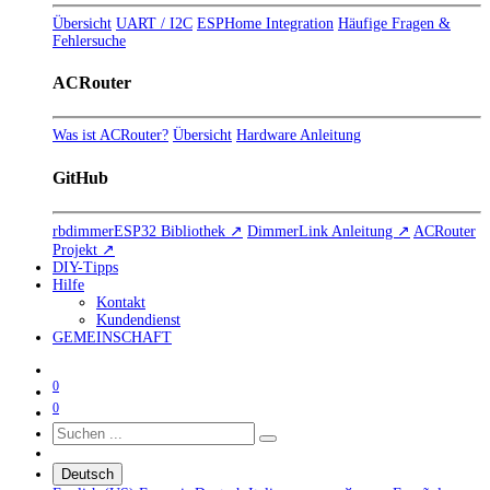
Übersicht
UART / I2C
ESPHome Integration
Häufige Fragen &
Fehlersuche
ACRouter
Was ist ACRouter?
Übersicht
Hardware Anleitung
GitHub
rbdimmerESP32 Bibliothek ↗
DimmerLink Anleitung ↗
ACRouter
Projekt ↗
DIY-Tipps
Hilfe
Kontakt
Kundendienst
GEMEINSCHAFT
0
0
Deutsch