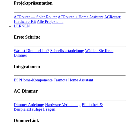
Projektpräsentation
ACRouter — Solar Router
ACRouter + Home Assistant
ACRouter
Hardware-Kit
Alle Projekte →
LERNEN
Erste Schritte
Was ist DimmerLink?
Schnellstartanleitung
Wählen Sie Ihren
Dimmer
Integrationen
ESPHome-Komponente
Tasmota
Home Assistant
AC Dimmer
Dimmer Anleitung
Hardware Verbindung
Bibliothek &
Beispiele
Häufige Fragen
DimmerLink