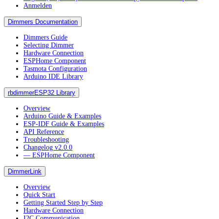
Anmelden
Dimmers Documentation
Dimmers Guide
Selecting Dimmer
Hardware Connection
ESPHome Component
Tasmota Configuration
Arduino IDE Library
rbdimmerESP32 Library
Overview
Arduino Guide & Examples
ESP-IDF Guide & Examples
API Reference
Troubleshooting
Changelog v2.0.0
― ESPHome Component
DimmerLink
Overview
Quick Start
Getting Started Step by Step
Hardware Connection
I2C Communication