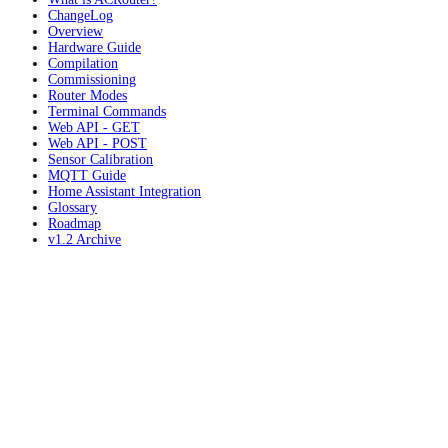
ChangeLog
Overview
Hardware Guide
Compilation
Commissioning
Router Modes
Terminal Commands
Web API - GET
Web API - POST
Sensor Calibration
MQTT Guide
Home Assistant Integration
Glossary
Roadmap
v1.2 Archive