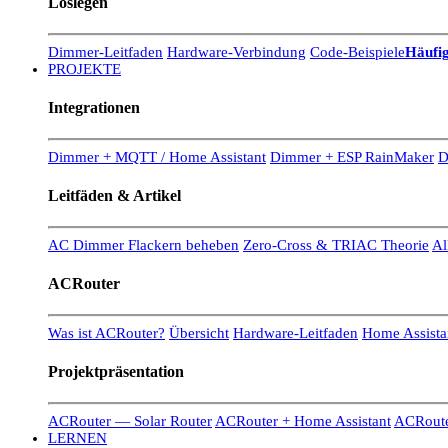
Loslegen
Dimmer-Leitfaden
Hardware-Verbindung
Code-Beispiele
Häufig
PROJEKTE
Integrationen
Dimmer + MQTT / Home Assistant
Dimmer + ESP RainMaker
D
Leitfäden & Artikel
AC Dimmer Flackern beheben
Zero-Cross & TRIAC Theorie
Al
ACRouter
Was ist ACRouter?
Übersicht
Hardware-Leitfaden
Home Assistan
Projektpräsentation
ACRouter — Solar Router
ACRouter + Home Assistant
ACRoute
LERNEN