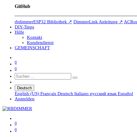
GitHub
rbdimmerESP32 Bibliothek ↗
DimmerLink Anleitung ↗
ACRout
DIY-Tipps
Hilfe
Kontakt
Kundendienst
GEMEINSCHAFT
0
0
Deutsch
English (US)
Français
Deutsch
Italiano
русский язык
Español
Anmelden
0
0