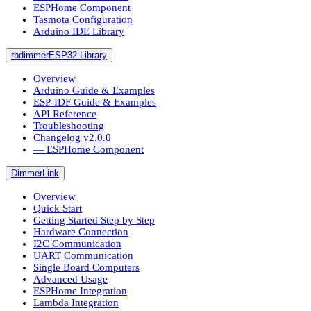
ESPHome Component
Tasmota Configuration
Arduino IDE Library
rbdimmerESP32 Library
Overview
Arduino Guide & Examples
ESP-IDF Guide & Examples
API Reference
Troubleshooting
Changelog v2.0.0
― ESPHome Component
DimmerLink
Overview
Quick Start
Getting Started Step by Step
Hardware Connection
I2C Communication
UART Communication
Single Board Computers
Advanced Usage
ESPHome Integration
Lambda Integration