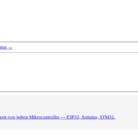
ukte →
igkeit von jedem Mikrocontroller — ESP32, Arduino, STM32.