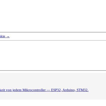
ukte →
igkeit von jedem Mikrocontroller — ESP32, Arduino, STM32.