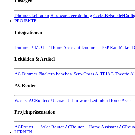
Loslegen
Dimmer-Leitfaden
Hardware-Verbindung
Code-Beispiele
Häufig
PROJEKTE
Integrationen
Dimmer + MQTT / Home Assistant
Dimmer + ESP RainMaker
D
Leitfäden & Artikel
AC Dimmer Flackern beheben
Zero-Cross & TRIAC Theorie
Al
ACRouter
Was ist ACRouter?
Übersicht
Hardware-Leitfaden
Home Assistan
Projektpräsentation
ACRouter — Solar Router
ACRouter + Home Assistant
ACRoute
LERNEN