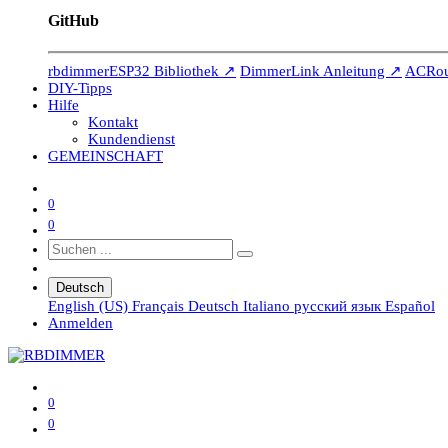
GitHub
rbdimmerESP32 Bibliothek ↗
DimmerLink Anleitung ↗
ACRout
DIY-Tipps
Hilfe
Kontakt
Kundendienst
GEMEINSCHAFT
0
0
Deutsch
English (US)
Français
Deutsch
Italiano
русский язык
Español
Anmelden
0
0