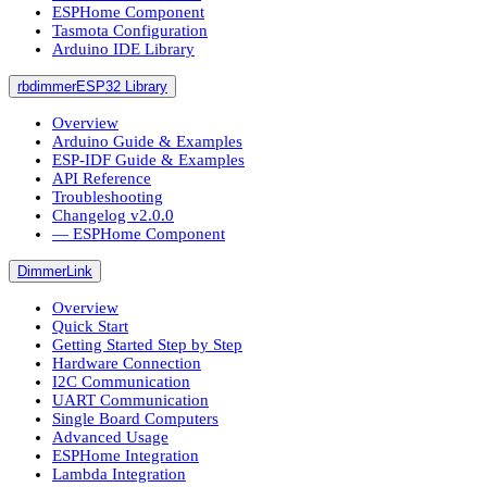
ESPHome Component
Tasmota Configuration
Arduino IDE Library
rbdimmerESP32 Library
Overview
Arduino Guide & Examples
ESP-IDF Guide & Examples
API Reference
Troubleshooting
Changelog v2.0.0
― ESPHome Component
DimmerLink
Overview
Quick Start
Getting Started Step by Step
Hardware Connection
I2C Communication
UART Communication
Single Board Computers
Advanced Usage
ESPHome Integration
Lambda Integration