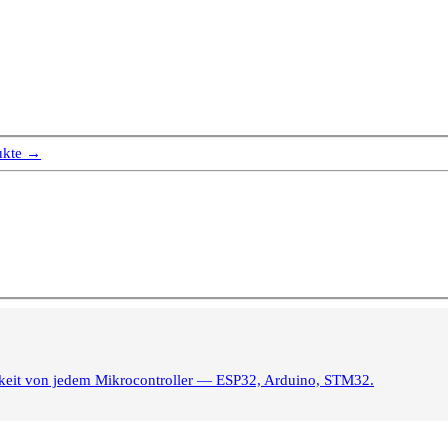
ukte →
igkeit von jedem Mikrocontroller — ESP32, Arduino, STM32.