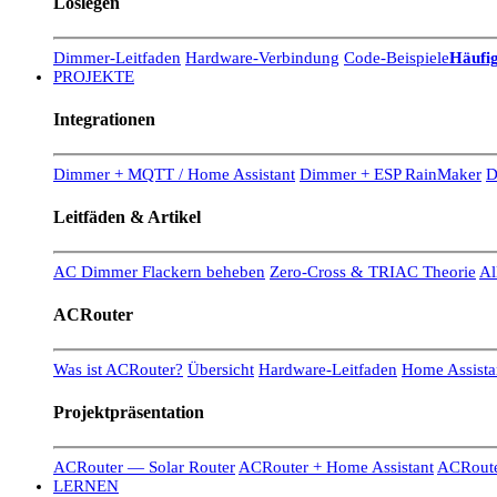
Loslegen
Dimmer-Leitfaden
Hardware-Verbindung
Code-Beispiele
Häufig
PROJEKTE
Integrationen
Dimmer + MQTT / Home Assistant
Dimmer + ESP RainMaker
D
Leitfäden & Artikel
AC Dimmer Flackern beheben
Zero-Cross & TRIAC Theorie
Al
ACRouter
Was ist ACRouter?
Übersicht
Hardware-Leitfaden
Home Assistan
Projektpräsentation
ACRouter — Solar Router
ACRouter + Home Assistant
ACRoute
LERNEN