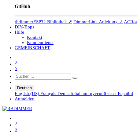
GitHub
rbdimmerESP32 Bibliothek ↗
DimmerLink Anleitung ↗
ACRout
DIY-Tipps
Hilfe
Kontakt
Kundendienst
GEMEINSCHAFT
0
0
Deutsch
English (US)
Français
Deutsch
Italiano
русский язык
Español
Anmelden
0
0