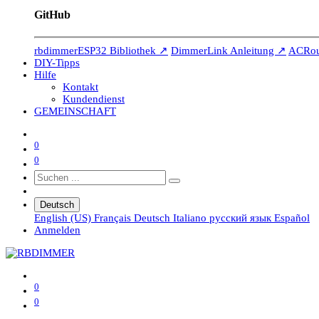
GitHub
rbdimmerESP32 Bibliothek ↗
DimmerLink Anleitung ↗
ACRout
DIY-Tipps
Hilfe
Kontakt
Kundendienst
GEMEINSCHAFT
0
0
Deutsch
English (US)
Français
Deutsch
Italiano
русский язык
Español
Anmelden
0
0