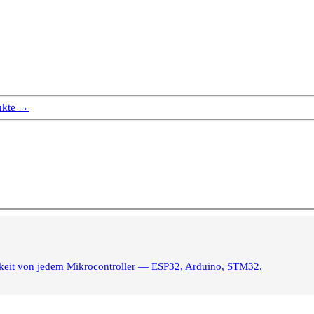
ukte →
igkeit von jedem Mikrocontroller — ESP32, Arduino, STM32.