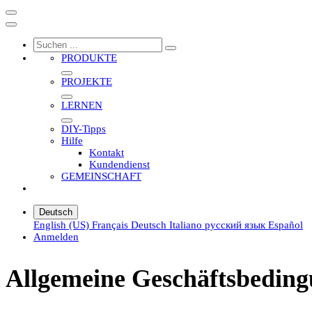
PRODUKTE
PROJEKTE
LERNEN
DIY-Tipps
Hilfe
Kontakt
Kundendienst
GEMEINSCHAFT
Deutsch
English (US)
Français
Deutsch
Italiano
русский язык
Español
Anmelden
Allgemeine Geschäftsbedin