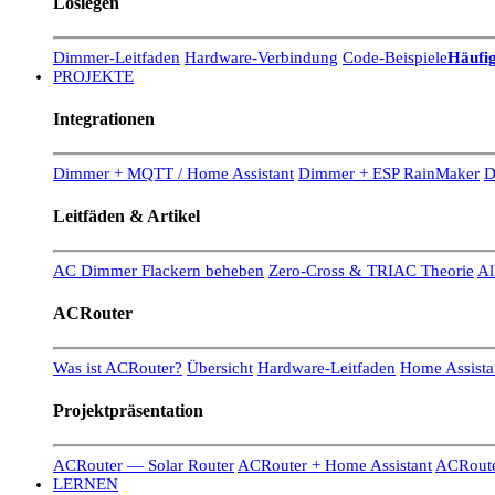
Loslegen
Dimmer-Leitfaden
Hardware-Verbindung
Code-Beispiele
Häufig
PROJEKTE
Integrationen
Dimmer + MQTT / Home Assistant
Dimmer + ESP RainMaker
D
Leitfäden & Artikel
AC Dimmer Flackern beheben
Zero-Cross & TRIAC Theorie
Al
ACRouter
Was ist ACRouter?
Übersicht
Hardware-Leitfaden
Home Assistan
Projektpräsentation
ACRouter — Solar Router
ACRouter + Home Assistant
ACRoute
LERNEN