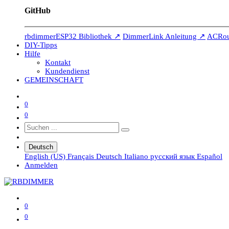
GitHub
rbdimmerESP32 Bibliothek ↗
DimmerLink Anleitung ↗
ACRout
DIY-Tipps
Hilfe
Kontakt
Kundendienst
GEMEINSCHAFT
0
0
Deutsch
English (US)
Français
Deutsch
Italiano
русский язык
Español
Anmelden
0
0