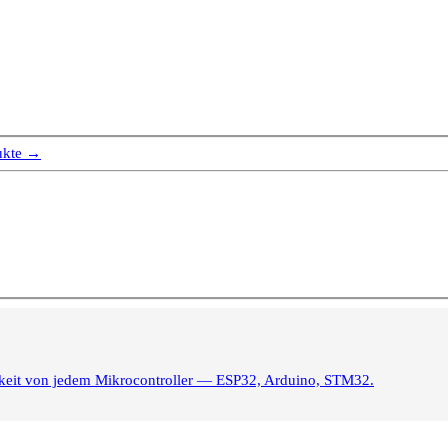
ukte →
igkeit von jedem Mikrocontroller — ESP32, Arduino, STM32.