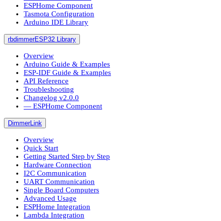
ESPHome Component
Tasmota Configuration
Arduino IDE Library
rbdimmerESP32 Library
Overview
Arduino Guide & Examples
ESP-IDF Guide & Examples
API Reference
Troubleshooting
Changelog v2.0.0
― ESPHome Component
DimmerLink
Overview
Quick Start
Getting Started Step by Step
Hardware Connection
I2C Communication
UART Communication
Single Board Computers
Advanced Usage
ESPHome Integration
Lambda Integration