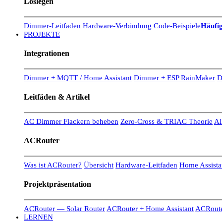
Loslegen
Dimmer-Leitfaden
Hardware-Verbindung
Code-Beispiele
Häufig
PROJEKTE
Integrationen
Dimmer + MQTT / Home Assistant
Dimmer + ESP RainMaker
D
Leitfäden & Artikel
AC Dimmer Flackern beheben
Zero-Cross & TRIAC Theorie
Al
ACRouter
Was ist ACRouter?
Übersicht
Hardware-Leitfaden
Home Assistan
Projektpräsentation
ACRouter — Solar Router
ACRouter + Home Assistant
ACRoute
LERNEN