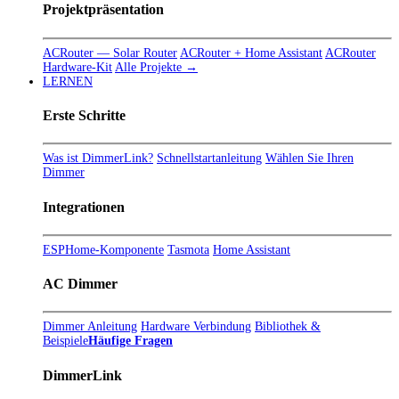
Projektpräsentation
ACRouter — Solar Router
ACRouter + Home Assistant
ACRouter
Hardware-Kit
Alle Projekte →
LERNEN
Erste Schritte
Was ist DimmerLink?
Schnellstartanleitung
Wählen Sie Ihren
Dimmer
Integrationen
ESPHome-Komponente
Tasmota
Home Assistant
AC Dimmer
Dimmer Anleitung
Hardware Verbindung
Bibliothek &
Beispiele
Häufige Fragen
DimmerLink