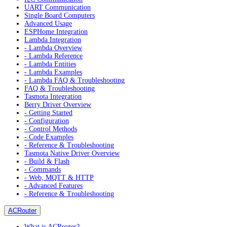
UART Communication
Single Board Computers
Advanced Usage
ESPHome Integration
Lambda Integration
- Lambda Overview
- Lambda Reference
- Lambda Entities
- Lambda Examples
- Lambda FAQ & Troubleshooting
FAQ & Troubleshooting
Tasmota Integration
Berry Driver Overview
- Getting Started
- Configuration
- Control Methods
- Code Examples
- Reference & Troubleshooting
Tasmota Native Driver Overview
- Build & Flash
- Commands
- Web, MQTT & HTTP
- Advanced Features
- Reference & Troubleshooting
ACRouter
What is ACRouter?