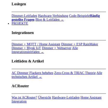
Loslegen
Dimmer-Leitfaden
Hardware-Verbindung
Code-Beispiele
Häufig
gestellte Fragen
Blog & Leitfäden →
PROJEKTE
Integrationen
Dimmer + MQTT / Home Assistant
Dimmer + ESP RainMaker
Dimmer + Blynk IoT
Dimmer + Webserver
Alle
Integrationsleitfäden →
Leitfäden & Artikel
AC Dimmer Flackern beheben
Zero-Cross & TRIAC Theorie
Alle
technischen Artikel →
ACRouter
Was ist ACRouter?
Übersicht
Hardware-Leitfaden
Home Assistant
Integration