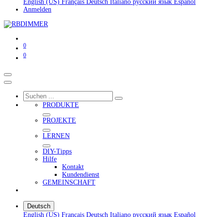
English (US)
Français
Deutsch
Italiano
русский язык
Español
Anmelden
0
0
PRODUKTE
PROJEKTE
LERNEN
DIY-Tipps
Hilfe
Kontakt
Kundendienst
GEMEINSCHAFT
Deutsch
English (US)
Français
Deutsch
Italiano
русский язык
Español