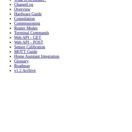
ChangeLog
Overview
Hardware Guide
Compilation
Commissioning
Router Modes
Terminal Commands
Web API - GET
Web API - POST
Sensor Calibration
MQTT Guide
Home Assistant Integration
Glossary
Roadmap
v1.2 Archive