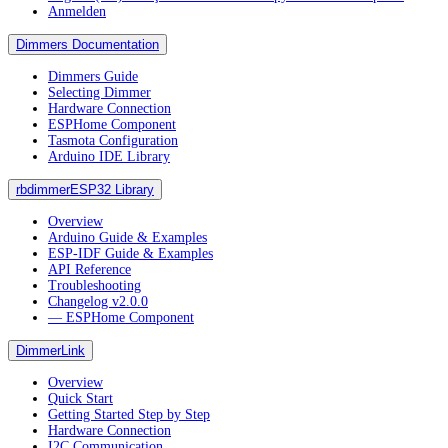
Anmelden
Dimmers Documentation
Dimmers Guide
Selecting Dimmer
Hardware Connection
ESPHome Component
Tasmota Configuration
Arduino IDE Library
rbdimmerESP32 Library
Overview
Arduino Guide & Examples
ESP-IDF Guide & Examples
API Reference
Troubleshooting
Changelog v2.0.0
― ESPHome Component
DimmerLink
Overview
Quick Start
Getting Started Step by Step
Hardware Connection
I2C Communication