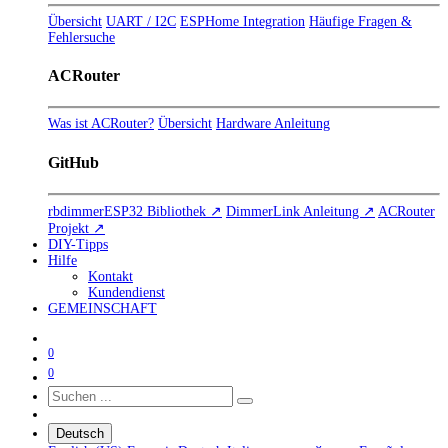
Übersicht
UART / I2C
ESPHome Integration
Häufige Fragen &
Fehlersuche
ACRouter
Was ist ACRouter?
Übersicht
Hardware Anleitung
GitHub
rbdimmerESP32 Bibliothek ↗
DimmerLink Anleitung ↗
ACRouter
Projekt ↗
DIY-Tipps
Hilfe
Kontakt
Kundendienst
GEMEINSCHAFT
0
0
Deutsch